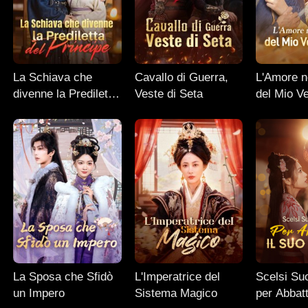
La Schiava che
Cavallo di Guerra,
L'Amore n
divenne la Prediletta
Veste di Seta
del Mio V
del Principe
La Sposa che Sfidò
L'Imperatrice del
Scelsi Suo
un Impero
Sistema Magico
per Abbatt