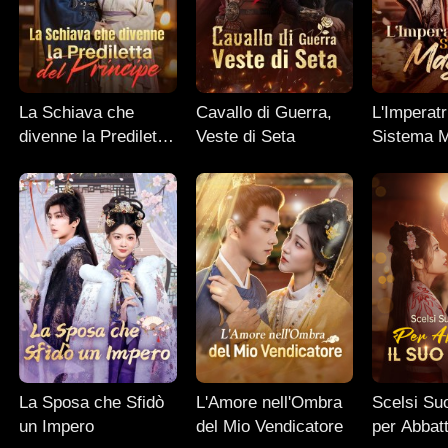
La Schiava che
Cavallo di Guerra,
L'Imperatr
divenne la Prediletta
Veste di Seta
Sistema 
del Principe
La Sposa che Sfidò
L'Amore nell'Ombra
Scelsi Suo
un Impero
del Mio Vendicatore
per Abbatt