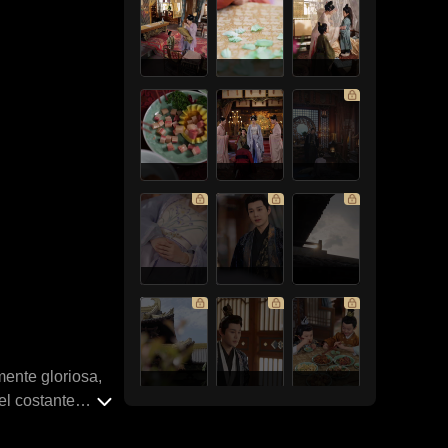
mente gloriosa,
el costante
ni