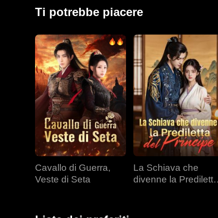
dell'imperatrice e delle altre consorti, il suo rapporto
Ti potrebbe piacere
dei suoi figli fu svelato durante il banchetto per il se
Cavallo di Guerra,
La Schiava che
Veste di Seta
divenne la Predilett
del Principe