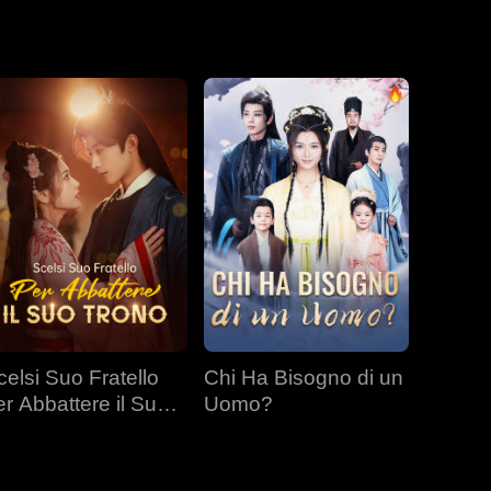
fine, il segreto
celsi Suo Fratello
Chi Ha Bisogno di un
er Abbattere il Suo
Uomo?
rono