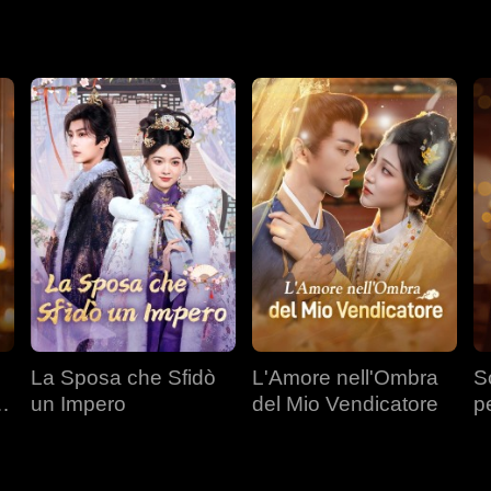
 con Julian si allontanò a causa di crescenti incomprensioni. Alla 
sto compleanno del principe ereditario.
La Sposa che Sfidò
L'Amore nell'Ombra
S
a
un Impero
del Mio Vendicatore
p
T