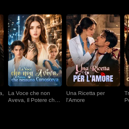
a,
La Voce che non
Una Ricetta per
T
Aveva, Il Potere che
l'Amore
P
nessuno Conosceva
Mi