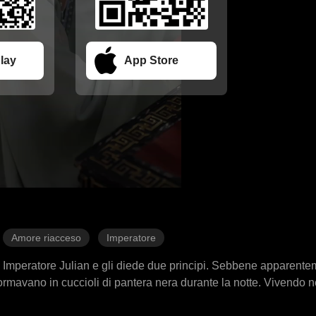
lay
App Store
Amore riacceso
Imperatore
o Imperatore Julian e gli diede due principi. Sebbene apparente
formavano in cuccioli di pantera nera durante la notte. Vivendo n
ità all'interno del pericoloso harem. Sopportando le macchinazio