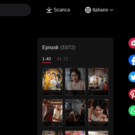
Scarica
Italiano
Episodi
(33/72)
1-40
41-72