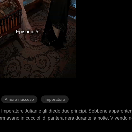
Episodio 5
Amore riacceso
Imperatore
o Imperatore Julian e gli diede due principi. Sebbene apparente
formavano in cuccioli di pantera nera durante la notte. Vivendo n
ità all'interno del pericoloso harem. Sopportando le macchinazio