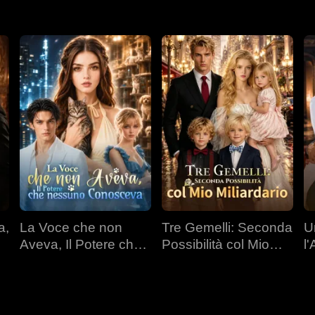
a,
La Voce che non
Tre Gemelli: Seconda
U
Aveva, Il Potere che
Possibilità col Mio
l
nessuno Conosceva
Miliardario