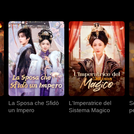
 con Julian si allontanò a causa di crescenti incomprensioni. Alla 
sto compleanno del principe ereditario.
La Sposa che Sfidò
L'Imperatrice del
S
un Impero
Sistema Magico
p
T