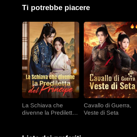
dell'imperatrice e delle altre consorti, il suo rapporto
Ti potrebbe piacere
dei suoi figli fu svelato durante il banchetto per il se
La Schiava che
Cavallo di Guerra,
divenne la Prediletta
Veste di Seta
del Principe