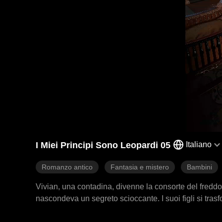
I Miei Principi Sono Leopardi 05
Italiano
Romanzo antico
Fantasia e mistero
Bambini
Vivian, una contadina, divenne la consorte del fredd
nascondeva un segreto scioccante. I suoi figli si tras
terrore, lottò instancabilmente per nascondere la ver