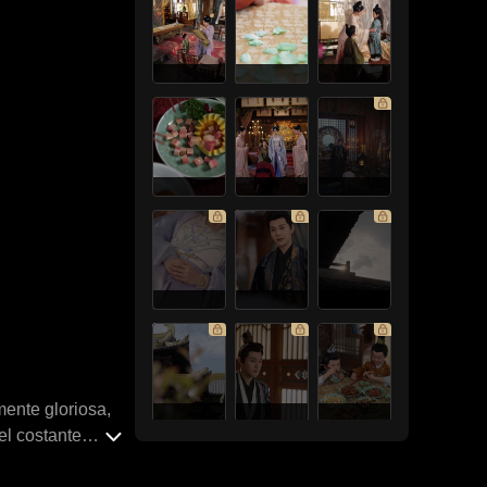
mente gloriosa,
el costante
ni