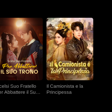
fine, il segreto
celsi Suo Fratello
Il Camionista e la
er Abbattere il Suo
Principessa
rono