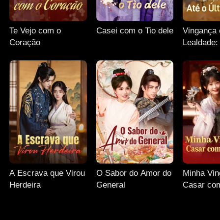
Te Vejo com o
Casei com o Tio dele
Vingança 
Coração
Lealdade:
Último Ol
A Escrava que Virou
O Sabor do Amor do
Minha Vin
Herdeira
General
Casar co
Príncipe