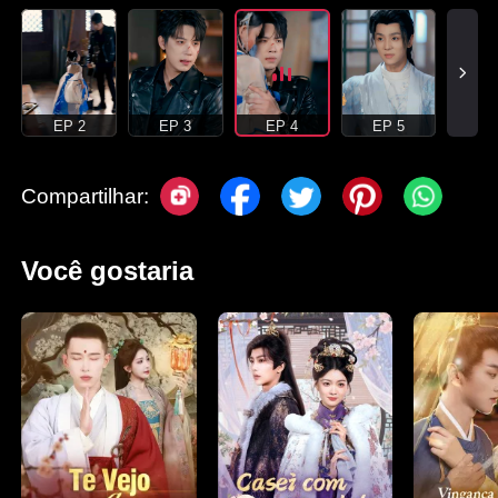
EP 2
EP 3
EP 4
EP 5
Compartilhar:
Você gostaria