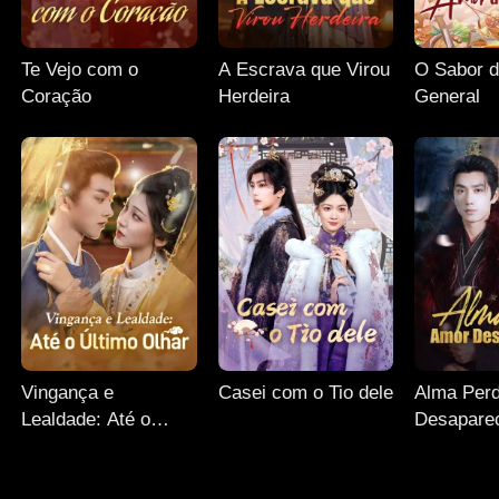
Te Vejo com o
A Escrava que Virou
O Sabor 
Coração
Herdeira
General
Vingança e
Casei com o Tio dele
Alma Perd
Lealdade: Até o
Desapare
Último Olhar