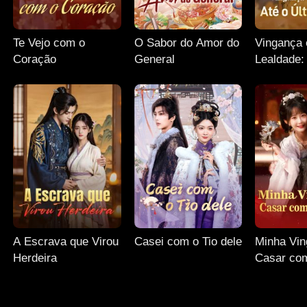
Te Vejo com o
O Sabor do Amor do
Vingança 
Coração
General
Lealdade:
Último Ol
A Escrava que Virou
Casei com o Tio dele
Minha Vin
Herdeira
Casar co
Príncipe