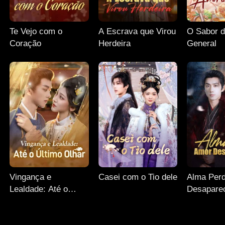
Te Vejo com o
A Escrava que Virou
O Sabor 
Coração
Herdeira
General
Vingança e
Casei com o Tio dele
Alma Perd
Lealdade: Até o
Desapare
Último Olhar