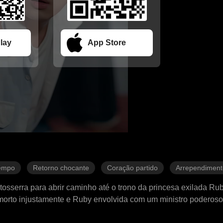
lay
App Store
tempo
Retorno chocante
Coração partido
Arrependiment
erra para abrir caminho até o trono da princesa exilada Ruby
ão morto injustamente e Ruby envolvida com um ministro poderos
apareceu com sua filha. O que ele não sabia era que a distânci