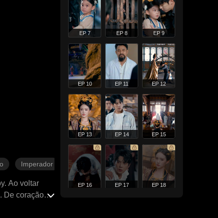
EP 7
EP 8
EP 9
EP 10
EP 11
EP 12
EP 13
EP 14
EP 15
o
Imperador
. Ao voltar
EP 16
EP 17
EP 18
o. De coração
a, a aparente