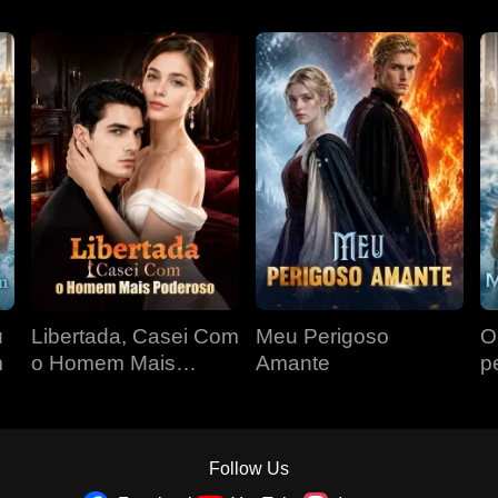
u
Libertada, Casei Com
Meu Perigoso
O
m
o Homem Mais
Amante
p
Poderoso
Follow Us