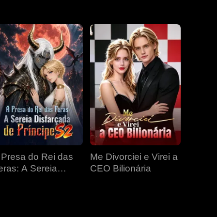
EP 31
EP 32
EP 33
EP 34
EP 35
EP 36
EP 37
EP 38
EP 39
EP 40
 Presa do Rei das
Me Divorciei e Virei a
eras: A Sereia
CEO Bilionária
isfarçada de
ríncipe