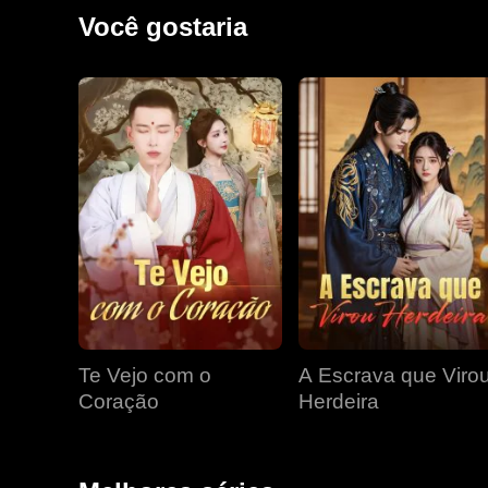
negligência de Ruby e sua tolerância com o ministro
Você gostaria
inimigos.
Te Vejo com o
A Escrava que Viro
Coração
Herdeira