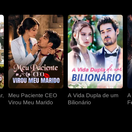
r,
Meu Paciente CEO
A Vida Dupla de um
A
Virou Meu Marido
Bilionário
F
D
P