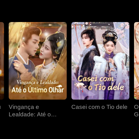
 faziam parte de uma estratégia desesperada para protegê-lo e
u
Vingança e
Casei com o Tio dele
O
Lealdade: Até o
G
Último Olhar