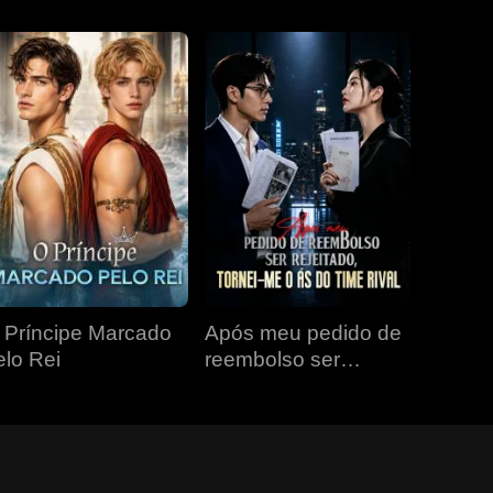
 Príncipe Marcado
Após meu pedido de
elo Rei
reembolso ser
rejeitado, tornei-me o
ás do time rival