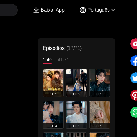
Baixar App
Português
Episódios
(17/71)
1-40
41-71
EP 1
EP 2
EP 3
EP 4
EP 5
EP 6