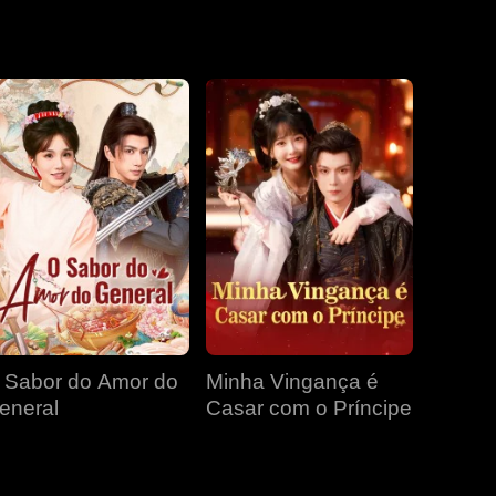
m meio a
EP 19
EP 20
EP 21
EP 22
EP 23
EP 24
EP 25
EP 26
EP 27
 Sabor do Amor do
Minha Vingança é
EP 28
EP 29
EP 30
eneral
Casar com o Príncipe