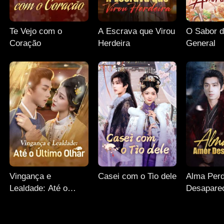
Te Vejo com o
A Escrava que Virou
O Sabor 
Coração
Herdeira
General
Vingança e
Casei com o Tio dele
Alma Perd
Lealdade: Até o
Desapare
Último Olhar