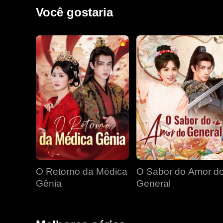
negligência de Ruby e sua tolerância com o ministro
Você gostaria
inimigos.
O Retorno da Médica
O Sabor do Amor d
Gênia
General