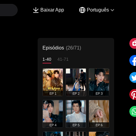
Baixar App
Português
Episódios
(26/71)
1-40
41-71
EP 1
EP 2
EP 3
EP 4
EP 5
EP 6