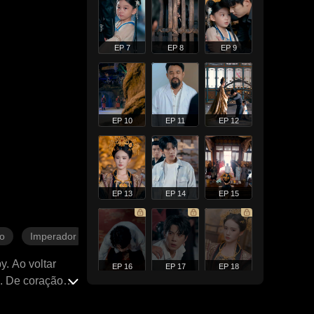
EP 7
EP 8
EP 9
EP 10
EP 11
EP 12
EP 13
EP 14
EP 15
o
Imperador
. Ao voltar
EP 16
EP 17
EP 18
o. De coração
a, a aparente