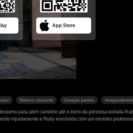
lay
App Store
tempo
Retorno chocante
Coração partido
Arrependiment
erra para abrir caminho até o trono da princesa exilada Ruby
ão morto injustamente e Ruby envolvida com um ministro poderos
apareceu com sua filha. O que ele não sabia era que a distânci