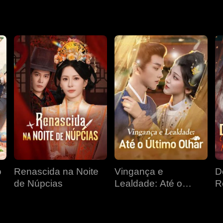
 faziam parte de uma estratégia desesperada para protegê-lo e
o
Renascida na Noite
Vingança e
D
de Núpcias
Lealdade: Até o
R
Último Olhar