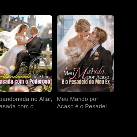
EP 31
EP 32
EP 33
EP 34
EP 35
EP 36
EP 37
EP 38
EP 39
EP 40
bandonada no Altar,
Meu Marido por
asada com o
Acaso é o Pesadelo
oderoso
do Meu Ex