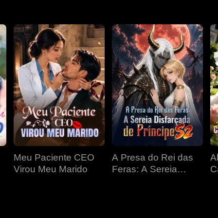
Meu Paciente CEO
A Presa do Rei das
A
Virou Meu Marido
Feras: A Sereia
C
Disfarçada de
P
Príncipe