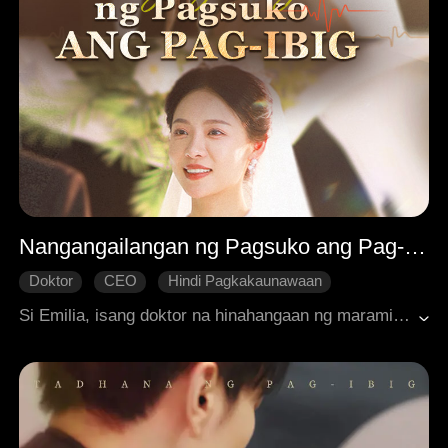
Nangangailangan ng Pagsuko ang Pag-ibig
Doktor
CEO
Hindi Pagkakaunawaan
Pagmamahal na pinaghirapan
Tamis
Si Emilia, isang doktor na hinahangaan ng maraming tao, ay lihim na ikinasal sa CEO na si Justin nang tatlong taon. Matagal na niyang mahal si Justin at siya ang nag-propose, puno ng pag-asa para sa kanilang pag-aasawa. Ngunit matapos ang kasal, naging malamig at malayo si Justin sa kanya, palaging hindi siya naiintindihan, at naging malapit sa kaibigan ni Emilia. Nawalan ng pag-asa, nagpasya si Emilia na makipaghiwalay. Subalit, galit na tumanggi si Justin na pakawalan siya. Hindi alam ni Emilia na ang tingin ni Justin sa kanilang pag-aasawa ay puno ng kasinungalingan at pagtataksil, kahit pa unti-unting nahuhulog ang loob ni Justin kay Emilia. Humingi siya ng diborsyo sa mismong sandaling nagsimulang magduda si Justin.
Makabagong Romansa