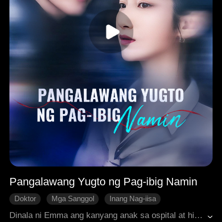
Pangalawang Yugto ng Pag-ibig Namin
Doktor
Mga Sanggol
Inang Nag-iisa
Muling Nagliyab na Pag-ibig
Makabagong Romansa
Dinala ni Emma ang kanyang anak sa ospital at hindi inaasahang nakasalubong ang kanyang dating kasintahan, si Nate. Noon, pinilit siya ng pamangkin ni Nate na makipagrelasyon kay Nate nang patago. Nang maglaon, habang nagdadalang-tao ng kambal, siya ay umalis at nagdala lamang ng kanilang anak na babae. Makalipas ang pitong taon, sila ay muling nagtagpo. Nakilala siya ni Nate at nagsimula sa isang paglalakbay upang muling makuha ang kanyang puso, na humantong sa muling paglalagablab ng kanilang pag-ibig.