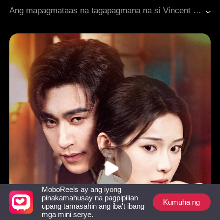
Pag-ibig Pagkatapos ng Kasal
Ang mapagmataas na tagapagmana na si Vincent ay nag-anunsyo na pakakasalan niya si Adeline sa engagement ng kanyang kapatid, kahit na inupahan lang niya ito para magpanggap bilang asawa niya. Ginamit niya ito upang pagharap sa presyon ng pamilya, at kailangan naman ni Adeline ang kita. Ngunit araw-araw, unti-unting lumalalim ang kanilang damdamin. Paulit-ulit nilang binago ang kanilang kontrata, bawat pagbabago ay nagtatago ng mas malalim na pag-ibig. Mula sa pagiging mga magkasosyo, naging tunay na magkasintahan sila.
Unti-unting Pagmamahalan
Tamis
Makabagong Romansa
MoboReels ay ang iyong
pinakamahusay na pagpipilian
Kumuha ng
upang tamasahin ang iba't ibang
mga mini serye.