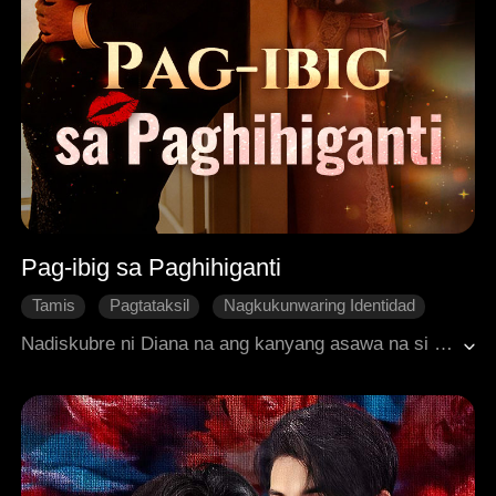
Pag-ibig sa Paghihiganti
Tamis
Pagtataksil
Nagkukunwaring Identidad
Makabagong Romansa
Tatsulok na Pag-ibig
Nadiskubre ni Diana na ang kanyang asawa na si Victor ay may relasyon sa kanyang matalik na kaibigan na si Claire. Nakulong sa isang kasal na puno ng panlilinlang at pang-aabuso, inimbitahan niya ang 19-taong gulang na anak ni Claire na si Leo upang manirahan sa kanya bilang paghihiganti. Ngunit matagal nang lihim na umiibig si Leo kay Diana. Ang sinimulan bilang isang planadong hakbang ay naging isang tunay na koneksyon, na pinilit silang harapin ang mga banta mula sa crypto scam, blackmail, at marahas na komprontasyon. Sa huli, kailangan nilang pumili sa pagitan ng pagkasira at pagtubos.
Pag-ibig na Ate at Bunso