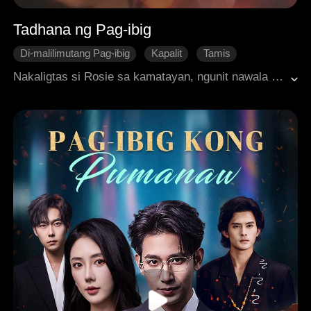
Tadhana ng Pag-ibig
Di-malilimutang Pag-ibig
Kapalit
Tamis
Nakaligtas si Rosie sa kamatayan, ngunit nawala ang kanyang memorya. Napilitan siyang magpanggap bilang asawa ni Ayden, kahit na may ibang minamahal ito. Nang magbalik ang kanyang alaala, nag-atubili siyang manatili sa tabi ni Ayden, hanggang sa matuklasan niyang may kinalaman pala ito sa trahedyang kumitil sa buhay ng kanyang mga magulang!