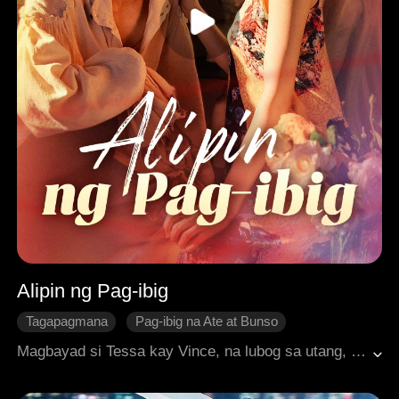
Alipin ng Pag-ibig
Tagapagmana
Pag-ibig na Ate at Bunso
Unti-unting Pagmamahalan
Pagliligtas
Magbayad si Tessa kay Vince, na lubog sa utang, ng $100,000 kada sesyon para makayanan ang kanyang bipolar disorder. Pagkaraan ng ilang taon, nang bumagsak ang kanyang pamilya at napadpad siya sa lugar ng mga aliw, binili siya ni Vince sa isang subasta at inubos ang gabi-gabi kasama siya. Matapos mabuhay muli, sinubukan ni Tessa na tapusin ang kanilang kasunduan, subalit natuklasan niyang nasiyahan na si Vince dito.
Lihim na Paghanga
Makabagong Romansa