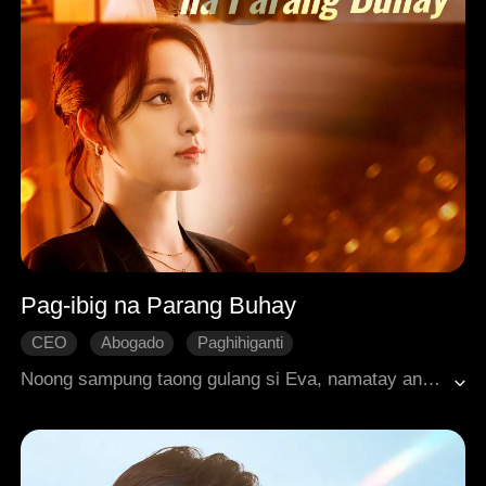
Pag-ibig na Parang Buhay
CEO
Abogado
Paghihiganti
Unti-unting Pagmamahalan
Tamis
Noong sampung taong gulang si Eva, namatay ang kanyang ama sa isang trahedya dahil sa maling paratang, nawasak ang kanyang mundo. Makalipas ang ilang taon, handa na siyang maghiganti at lumapit kay Roger, ang anak ng pangunahing suspek, naniniwala siyang may koneksyon si Roger sa sinapit ng kanyang ama. Gayunpaman, matagal nang nalaman ni Roger ang kanyang pagkukunwari, ang kanyang mga mata ay nagtago ng dekadang gulit at pagsisisi. Habang lumitaw ang katotohanan at nahayag ang tunay na salarin, nakahanap sina Eva at Roger ng paraan upang magkasama.
Makabagong Romansa