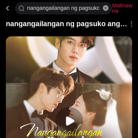
Malinaw
na
nangangailangan ng pagsuko ang pag ibig