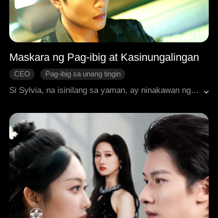
Maskara ng Pag-ibig at Kasinungalingan
CEO
Pag-ibig sa unang tingin
Hindi Pagkakaunawaan
Wasak na Puso
Si Sylvia, na isinilang sa yaman, ay ninakawan ng kanyang pagkakakilanlan at winasak ang kanyang buhay. Upang mabayaran ang mga gastusin sa paggamot ng kanyang ama, napilitan siyang maging kabit ni Chris. Dahil iniisip ni Chris na siya ay mapagsamantala, pinakitunguhan niya si Sylvia nang may paghamak at pahirap. Nang hindi na niya makayanan, nagpasya si Sylvia na tumakas. Matapos na halos ibigay sa ibang lalaki, nagkrus ang kanyang landas sa pamilya Dixon, na nagdulot sa unti-unting paglitaw ng kanyang tunay na pagkatao. Sa kanyang pagkawala, natutunan ni Chris na magmahal at naghahangad ng pagtubos. Bagaman unti-unting natutunaw ang pusong nagmistulang yelo ni Sylvia sa pagbabago ni Chris, kailangan pa rin nilang lampasan ang malaking balakid ng katayuan at mga nakaraang hindi pagkakaintindihan.
Makabagong Romansa