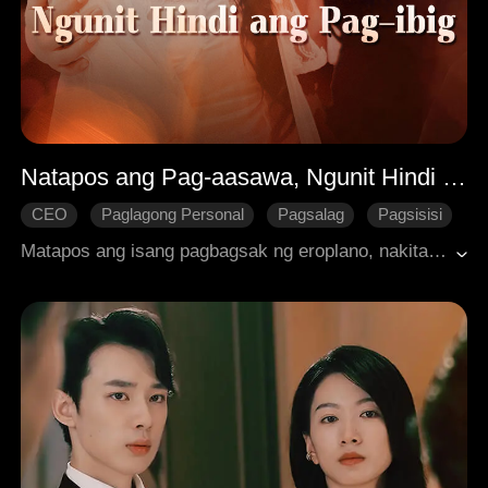
Natapos ang Pag-aasawa, Ngunit Hindi ang Pag-ibig
CEO
Paglagong Personal
Pagsalag
Pagsisisi
Makabagong Romansa
Matapos ang isang pagbagsak ng eroplano, nakita ni Ruby ang kanyang asawa na si Simon kasama ang unang pag-ibig nito. Wasak ang puso, nakipaghiwalay siya kay Simon at bumalik sa pagiging hacker. Pagkaraan ng isang sapilitang taong-taong pag-aasawa, natuklasan ni Simon ang tunay na likas ng kanyang unang pag-ibig at tinanggap ang saksak para kay Ruby sa isang krisis. Sa paglalantad ng katotohanan at pagkakulong ng mga salarin, nakuhang muli ni Simon si Ruby, buntis siya, at sila'y muling nagpakasal.