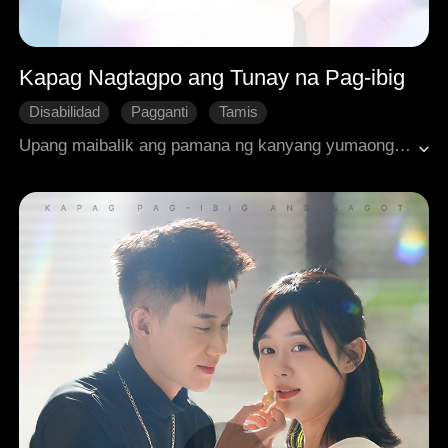
Kapag Nagtagpo ang Tunay na Pag-ibig
Disabilidad
Pagganti
Tamis
Upang maibalik ang pamana ng kanyang yumaong ina, napilitan si Ariana na magpakasal kay Theodore na walang malay. Hindi niya inaasahang magigising siya mula sa kanyang vegetative state pagkatapos ng kanilang kasal!