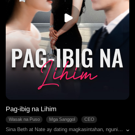
Pag-ibig na Lihim
Wasak na Puso
Mga Sanggol
CEO
Muling Nagliyab na Pag-ibig
Makabagong Romansa
Sina Beth at Nate ay dating magkasintahan, ngunit nagkahiwalay dahil sa isang hindi pagkakaintindihan. Pumunta si Beth sa ibang bansa at mag-isang pinalaki ang kanilang anak. Pagkalipas ng limang taon, nagkita silang muli. Si Nate ay patuloy na nagmamahal kay Beth nang lubos, ngunit akala ni Nate na si Beth ay may sarili nang pamilya at asawa, kaya't siya'y nahahati sa pagitan ng pagmamahal at sama ng loob, hindi kayang lubusang patawarin si Beth, ngunit patuloy pa ring naaakit sa kanya. Si Beth naman, na iniisip na si Nate ay magpapakasal na sa iba at magsisimula ng bagong buhay, upang hindi makagambala sa kanyang kapayapaan, itinago at pinigilan ni Beth ang sariling nararamdaman. Habang sila'y patuloy na naglalaban sa kanilang mga damdamin, unti-unti nilang natuklasan ang lalim ng kanilang mga puso at ang hindi maputol na koneksyon sa pagitan nila. Sa huli, naayos nila ang mga hindi pagkakaintindihan at muling nagkaisa ang isang pamilya.