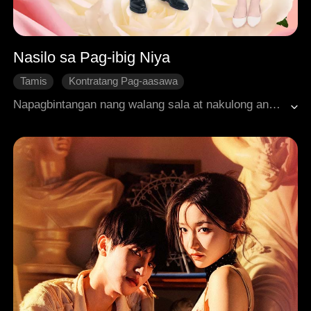
Nasilo sa Pag-ibig Niya
Tamis
Kontratang Pag-aasawa
Makabagong Romansa
Napagbintangan nang walang sala at nakulong ang ama ni Jennifer. Bigla siyang naging dating mayaman at piniling maging sikretong kasintahan ni Zayden. Unti-unti, nahulog siya sa planong pag-ibig na puno ng kalkulasyon. Kahit alam ni Zayden ang tunay na motibo ni Jennifer, nahulog pa rin ito sa kanya at tinulungan siyang ibunyag ang katotohanan.