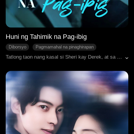
Huni ng Tahimik na Pag-ibig
Diborsyo
Pagmamahal na pinaghirapan
Nakasentro sa Babae
CEO
Paglagong Personal
Tatlong taon nang kasal si Sheri kay Derek, at sa kabila ng pagmamahal at pag-aalaga niya rito, nanatiling malamig ang loob nito sa kanya. Nang pabulaanan si Sheri ng unang pag-ibig ni Derek, ipinilit nito na mag-donate siya ng bato bilang kabayaran. Tinanggap ni Sheri ang lahat, at pinili niyang makipaghiwalay para maging masaya si Derek sa iba. Akala ni Derek, mahihirapan ito pagkalayo sa kanya. Ngunit kinabukasan, mula sa balita, nabatid niyang tunay palang mayaman at tagapagmana ng yaman si Sheri. Nang magkita silang muli pagkatapos ng diborsyo, nakita niya ang nagningning at masayang si Sheri—doon niya pinagsisihan ang lahat ng pagkakamali niya. Sa wakas, napagtanto niyang nahulog na pala siya sa tunay na pag-ibig. Ngunit posible pa kayang maibalik niya ang puso nito?