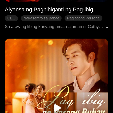
Alyansa ng Paghihiganti ng Pag-ibig
CEO
Nakasentro sa Babae
Paglagong Personal
Pag-ibig na Ate at Bunso
Pagliligtas
Paghihiganti
Sa araw ng libing kanyang ama, nalaman ni Cathy na nagtaksil sa kanya ang kanyang asawa at pumatay sa kanyang ama. Ginamit niya ang lahat ng kanyang talino at nakipagtulungan kay Vincent, isang napakahusay na bodyguard, upang labanan ang kanyang makapangyarihan at mayamang asawa at maghiganti.
Makabagong Romansa