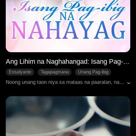
Ang Lihim na Naghahangad: Isang Pag-ibig na Nahayag
Estudyante
Tagapagmana
Unang Pag-ibig
Lihim na Paghanga
Unti-unting Pagmamahalan
Noong unang taon niya sa mataas na paaralan, nakilala ng babae ang isang makisig at may tiwalang lalaki—ang bagong transfer na tagapagmana ng isang malaking negosyo. Agad siyang nahulog nang lubusan, ngunit dahil sa pagkakaiba ng kanilang estado at sa kanyang mga insecurities, itinago niya ang nararamdaman sa loob ng tatlong taon. Nang magkolehiyo na sila sa iisang unibersidad, hindi na siya umasa pang magkikita pa sila. Ngunit bigla na lamang itong muling lumitaw sa buhay niya, palaging nandyan para sa kanya, at puno ng pagmamahal. Araw-araw, lalong nahihirapan siyang itago ang kanyang pag-ibig. Akala niya, isa siyang napakaswerte... hanggang sa malaman niyang may nobya pala ito.
Makabagong Romansa