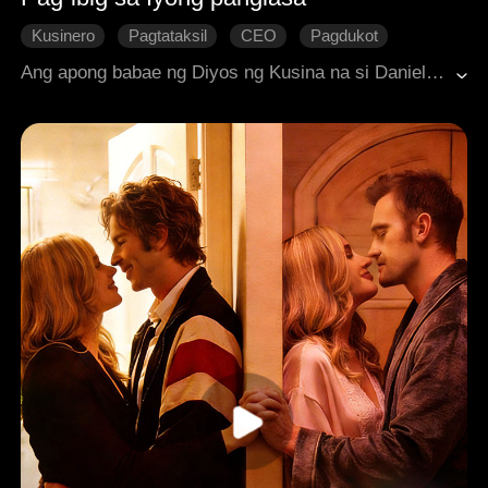
Kusinero
Pagtataksil
CEO
Pagdukot
Tamis
Makabagong Romansa
Ang apong babae ng Diyos ng Kusina na si Daniela Barton, nagtungo sa lungsod upang subukan ang kanyang kakayahan sa pagluluto, ngunit tinawag lamang siyang probinsyana. Gayunpaman, nanalo si Daniela sa lahat ng mga taong tumingin sa kanya sa kanyang pambihirang mga talento sa pagluluto, na inaangkin ang pamagat ng Diyos ng Kusina, at hindi inaasahang natagpuan ang tunay na pag-ibig sa daan.