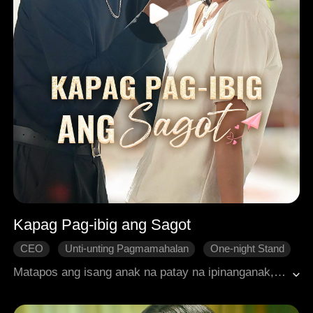
Kapag Pag-ibig ang Sagot
CEO
Unti-unting Pagmamahalan
One-night Stand
Hindi Pagkakaunawaan
Makabagong Romansa
Matapos ang isang anak na patay na ipinanganak, si Amelia ay naipit sa isang sitwasyon kasama ang mayamang si Caleb. Ang hindi inaasahang pagbubuntis ay nagtulak kay Caleb na kupkupin siya. Pinaghinalaan niya na may plano, at tiniis ni Amelia ang hirap dahil sa kagipitan. Nang ang kanyang mapaglinalang na dating asawa ay nagpasimula ng kaguluhan, natuklasan ni Caleb ang katotohanan. Magpapakabait ba sila o susuko sa kanilang tunay na nararamdaman? Sugatan ng nakaraang pag-ibig, nag-alinlangan si Amelia na magtiwala sa kanyang sinseridad.