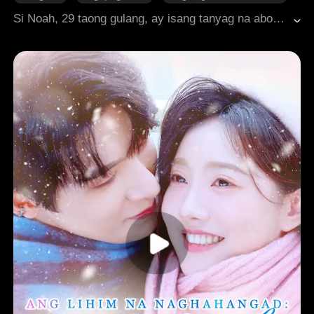
One-night Stand
HE
Makabagong Romansa
Si Noah, 29 taong gulang, ay isang tanyag na abogada na buong-pusong nakatuon sa kanyang karera. Si Edmund naman, 19 anyos, ay ang tagapagmana ng isang mayamang pamilya. Parehong nagmula sa magkaibang mundo, sila'y nahulog sa pag-ibig. Ngunit sa harap ng malaking agwat sa kanilang mga buhay, nagtaka sila: posible kayang maging masaya silang magkasama? O babalik na lang sila sa dating buhay, parang walang nangyari?