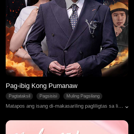
Pag-ibig Kong Pumanaw
Pagtataksil
Pagsisisi
Muling Pagsilang
Pantasya at Kababalaghan
Pagsalag
Matapos ang isang di-makasariling pagliligtas sa lihim na pag-ibig ng kanyang asawa na nagdulot ng kanyang kamatayan, ang bomberong si Bruce ay naging isang multong saksi sa pinakamabigat na pagtataksil ng kanyang asawa: ang pag-aasawa sa taong naging sanhi ng kanyang kamatayan at ang pagpalaglag sa kanilang anak. Ang kanyang espiritu, lubos na durog, ay nakahanap ng bagong simula sa isang buhay ng pribilehiyo. Nang muling nagtagpo ang kanilang mga landas sa kapalaran, ang huli niyang pagmamakaawa para sa kapatawaran ay hindi narinig ng isang lalaki na tuluyan nang isinara ang kanyang puso, na nagresulta sa kanilang huling, nakakapanghinang paghihiwalay.