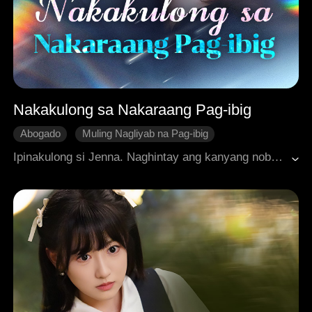
Nakakulong sa Nakaraang Pag-ibig
Abogado
Muling Nagliyab na Pag-ibig
Buntis na Takas
Paghihiganti
Ipinakulong si Jenna. Naghintay ang kanyang nobyong si Alfred sa pintuan ng bilangguan, ngunit sinabihan lamang siyang matagal na siyang pinalaya. Nagkita silang muli makalipas ang pitong taon sa kanyang pakikipanayam sa trabaho. Kumilos siya na parang hindi niya kilala si Jenna, ang malamig na tono ni Alfred ay nagpabagsak sa mga pag-asa ni Jenna. Nagpasya si Jenna na umalis at mag-resign si Jenna. Ngunit pagkatapos, nawalan si Alfred ng sarili, humiling na huwag siyang iwanan kailanman.
Makabagong Romansa