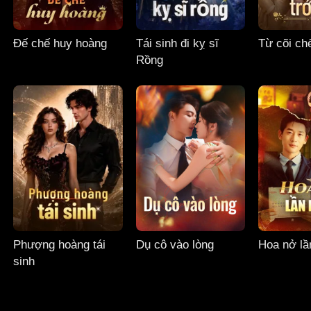
Đế chế huy hoàng
Tái sinh đi kỵ sĩ
Từ cõi chế
Rồng
Phượng hoàng tái
Dụ cô vào lòng
Hoa nở lầ
sinh