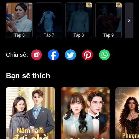
Tập 6
Tập 7
Tập 8
Tập 9
Chia sẻ:
Bạn sẽ thích