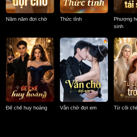
Năm năm đợi chờ
Thức tỉnh
Phượng ho
sinh
Đế chế huy hoàng
Vẫn chờ đợi em
Từ cõi chế