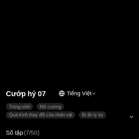
Cướp hỷ 07
Tiếng Việt
Trùng sinh
Nữ cường
Quá trình thay đổi của nhân vật
Bí ẩn ly kỳ
Tình cảm gia đình
Số tập
(7/50)