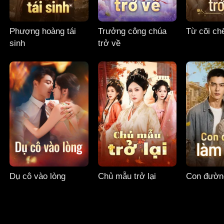
Phượng hoàng tái
Trưởng công chúa
Từ cõi chế
sinh
trở về
Dụ cô vào lòng
Chủ mẫu trở lại
Con đườn