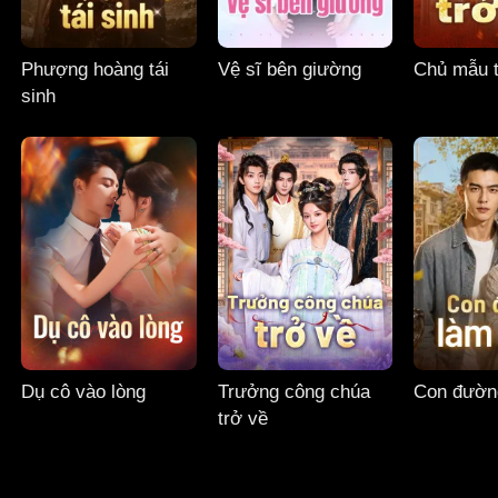
Phượng hoàng tái
Vệ sĩ bên giường
Chủ mẫu t
sinh
Dụ cô vào lòng
Trưởng công chúa
Con đườn
trở về