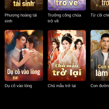
Phượng hoàng tái
Trưởng công chúa
Từ cõi chế
sinh
trở về
Dụ cô vào lòng
Chủ mẫu trở lại
Con đườn