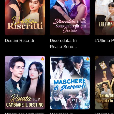
Destini Riscritti
Diseredata, In
L'Ultima P
Realtà Sono
un'Ereditiera Geniale