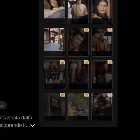
no
ncastrata dalla
 scoprendo il
é sull'intero