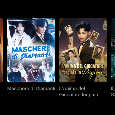
Maschere di Diamanti
L'Anima del
I
Giocatore forgiata in
S
Prigione