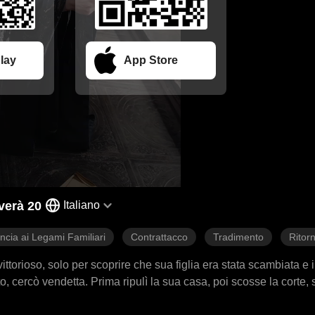
lay
App Store
verà 20
Italiano
ncia ai Legami Familiari
Contrattacco
Tradimento
Ritor
ttorioso, solo per scoprire che sua figlia era stata scambiata e i
iato, cercò vendetta. Prima ripulì la sua casa, poi scosse la corte,
mpesta di vendetta paterna, dalla sua dimora al palazzo, si abbatt