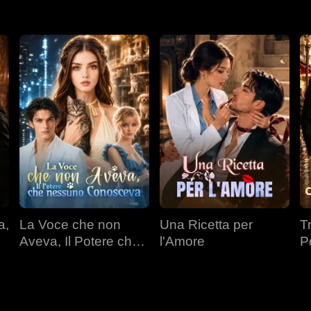
a,
La Voce che non
Una Ricetta per
T
Aveva, Il Potere che
l'Amore
P
nessuno Conosceva
Mi