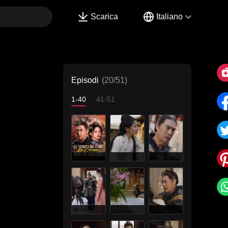
Scarica
Italiano
Episodi
(20/51)
1-40
41-51