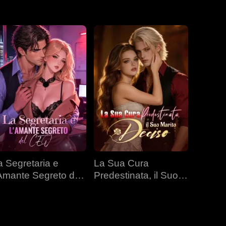
a Segretaria e
La Sua Cura
'Amante Segreto del
Predestinata, il Suo
EO
Marito Deciso