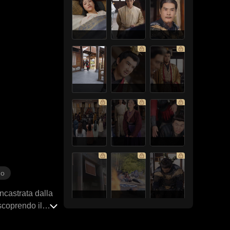
no
ncastrata dalla
 scoprendo il
é sull'intero