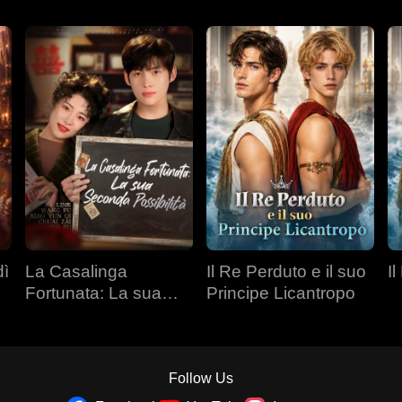
dì
La Casalinga
Il Re Perduto e il suo
Il
Fortunata: La sua
Principe Licantropo
Seconda Possibilità
Follow Us