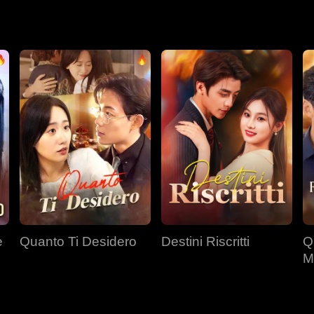
e
Quanto Ti Desidero
Destini Riscritti
Q
M
d