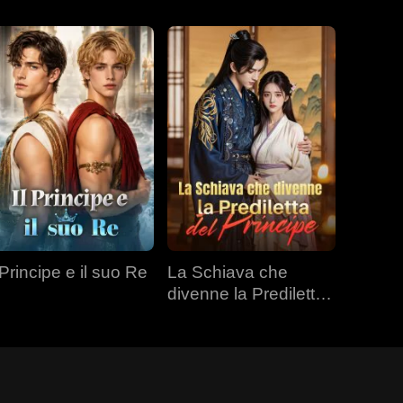
 Principe e il suo Re
La Schiava che
divenne la Prediletta
del Principe