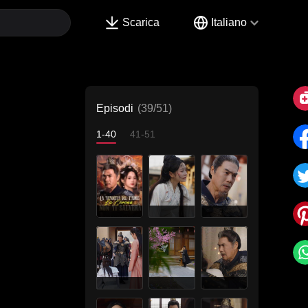
Scarica
Italiano
Episodi
(39/51)
1-40
41-51