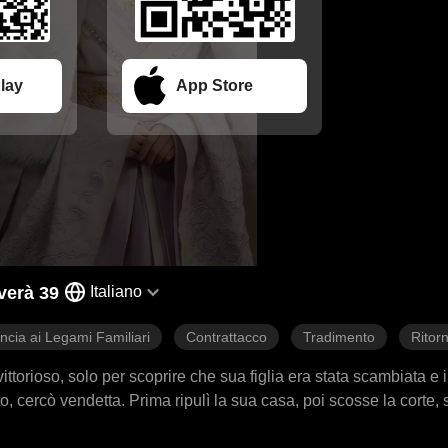
lay
App Store
verà 39
Italiano
ncia ai Legami Familiari
Contrattacco
Tradimento
Ritor
ttorioso, solo per scoprire che sua figlia era stata scambiata e i
iato, cercò vendetta. Prima ripulì la sua casa, poi scosse la corte,
mpesta di vendetta paterna, dalla sua dimora al palazzo, si abbatt