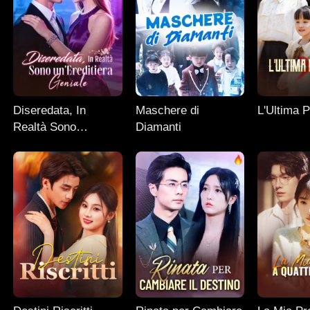
Diseredata, In
Maschere di
L'Ultima P
Realtà Sono
Diamanti
un'Ereditiera Geniale