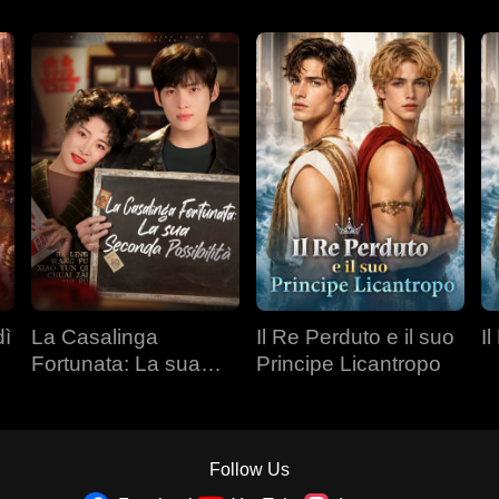
dì
La Casalinga
Il Re Perduto e il suo
Il
Fortunata: La sua
Principe Licantropo
Seconda Possibilità
Follow Us