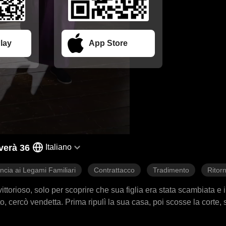
lay
App Store
verà 36
Italiano
ncia ai Legami Familiari
Contrattacco
Tradimento
Ritor
ttorioso, solo per scoprire che sua figlia era stata scambiata e i
iato, cercò vendetta. Prima ripulì la sua casa, poi scosse la corte,
mpesta di vendetta paterna, dalla sua dimora al palazzo, si abbatt