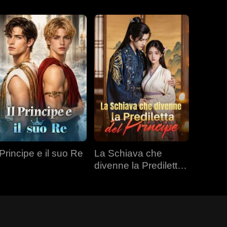
 Principe e il suo Re
La Schiava che
divenne la Prediletta
del Principe