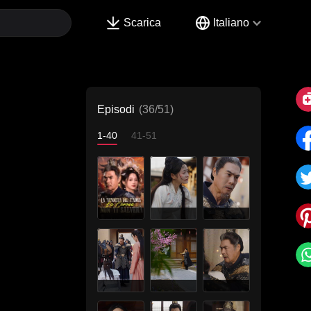
Scarica
Italiano
Episodi
(36/51)
1-40
41-51