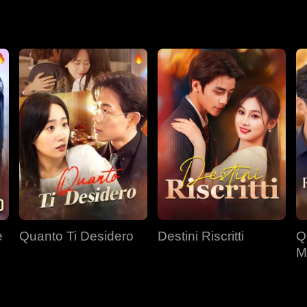
e
Quanto Ti Desidero
Destini Riscritti
Q
M
d