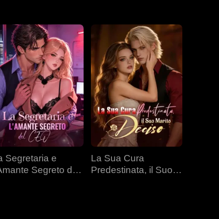
a Segretaria e
La Sua Cura
'Amante Segreto del
Predestinata, il Suo
EO
Marito Deciso