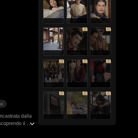
no
ncastrata dalla
 scoprendo il
é sull'intero