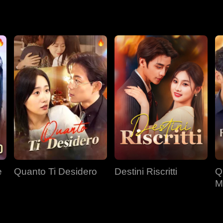
e
Quanto Ti Desidero
Destini Riscritti
Q
M
d