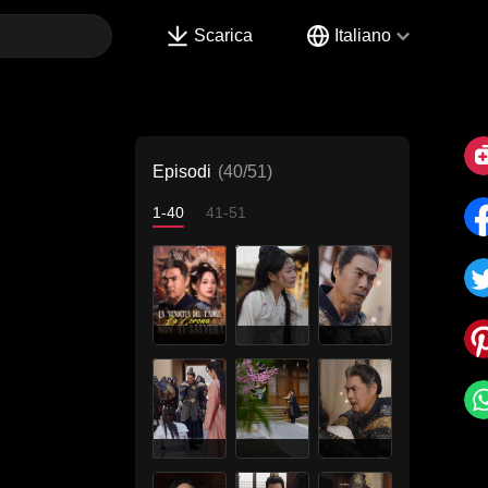
Scarica
Italiano
Episodi
(40/51)
1-40
41-51