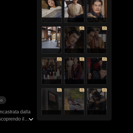
no
ncastrata dalla
 scoprendo il
é sull'intero