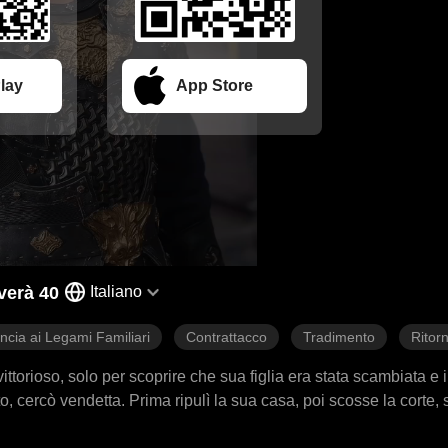
lay
App Store
verà 40
Italiano
ncia ai Legami Familiari
Contrattacco
Tradimento
Ritor
ttorioso, solo per scoprire che sua figlia era stata scambiata e i
iato, cercò vendetta. Prima ripulì la sua casa, poi scosse la corte,
mpesta di vendetta paterna, dalla sua dimora al palazzo, si abbatt