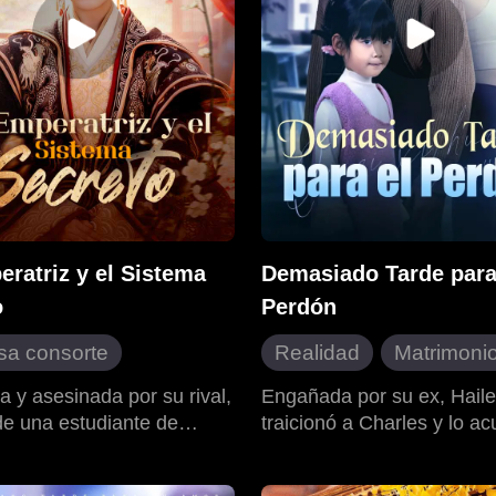
ratriz y el Sistema
Demasiado Tarde para
o
Perdón
sa consorte
Realidad
Matrimoni
en el tiempo
Ciudad moderna
Be
a y asesinada por su rival,
Engañada por su ex, Hail
de una estudiante de
traicionó a Charles y lo a
 de destino
Arrepentimiento
 moderna es transportada
interesado, ignorando que 
poderes
Contraataque
o de la Emperatriz Josie.
genio oculto detrás de su é