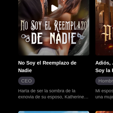
de confl
fin abre 
que la a
recupera
y result
salvarla
una conm
No Soy el Reemplazo de
Adiós, 
Nadie
Soy la 
CEO
Hombr
Amor platónico del pasado
Fantas
Harta de ser la sombra de la
Mi espo
exnovia de su esposo, Katherine
una muje
Diferencia de edad
Corazó
firma el divorcio. Cuando él la
un hijo a
Desarrollo de personaje
Renac
humilla públicamente para proteger
todo, le