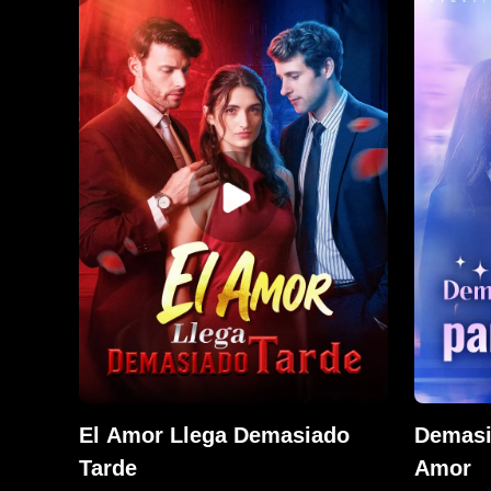
Romanc
Desterra
secreto 
futurist
para tra
solo se 
imperio e
aunque e
rechaza 
libertad.
El Amor Llega Demasiado
Demasi
Tarde
Amor