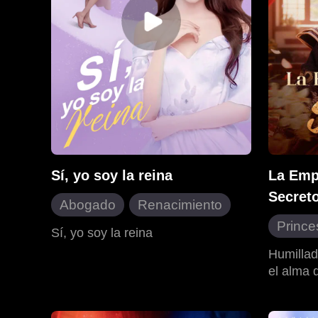
Sí, yo soy la reina
La Empe
Secret
Abogado
Renacimiento
Prince
Vida urbana
Sí, yo soy la reina
Viaje 
Humillad
el alma 
Cambio
medicina
Super
al cuerp