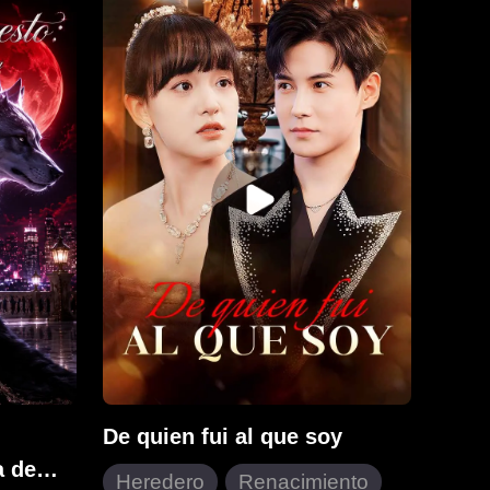
e nunca,
construcción para impresionar a su
es de ama
futura suegra, pero al no conocer
al,
su rostro, confunde a Stella con
idores y
una campesina cualquiera.
ndo el
Creyendo que es un estorbo, Vera
te llora
somete a Stella a humillaciones y
 muy
tormentos crueles, sin saber que
ra es
está destruyendo a la madre del
Josh, un
hombre que ama y provocando
roso
una tragedia irreparable.
 para
De quien fui al que soy
a de
Heredero
Renacimiento