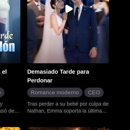
 el
Demasiado Tarde para
Perdonar
o
Romance moderno
CEO
bés
Traición
Contraataque
ey
Tras perder a su bebé por culpa de
cusó de
Nathan, Emma soporta la última
Dulzura de amor
él era el
humillación y lo abandona. Nathan,
xito.
arrogante, cree que ella volverá,