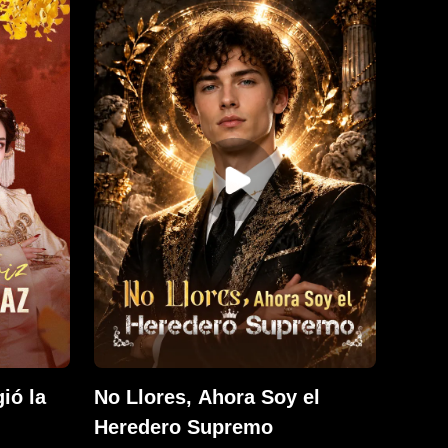
 y
hasta que la ve en el altar
a
casándose con Dean, su amor de
les y su
la infancia. Destrozado, se da
ezar una
cuenta de que la ha perdido para
mujer que
siempre.
ió la
No Llores, Ahora Soy el
Heredero Supremo