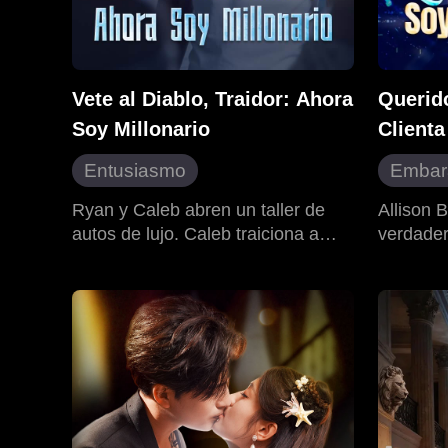
Vete al Diablo, Traidor: Ahora
Querid
Soy Millonario
Clienta
Entusiasmo
Embar
Cambio de destino
Identi
Ryan y Caleb abren un taller de
Allison 
autos de lujo. Caleb traiciona a
verdader
Contraataque
Recupe
Ryan, pero Ryan triunfa gracias a
a través
Ciudad moderna
CEO
su gran talento técnico. Caleb
descubre
Contraataque y giro
fracasa por sus malas decisiones,
Walsh, c
queda en bancarrota, y Ryan
chequeo 
construye un imperio exitoso.
hostilid
divorcia
cruel su
su bebé.