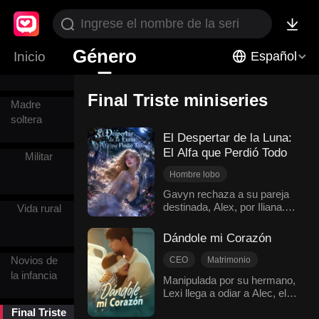
Cambio de
destino
Género
Matrimonio
Inicio
Español
relámpago
Final Triste miniseries
Madre
soltera
El Despertar de la Luna:
El Alfa que Perdió Todo
Militar
Hombre lobo
Recuperar un amor perdido
Gavyn rechaza a su pareja
destinada, Alex, por Iliana. Al
Cambio de destino
Vida rural
descubrir que Iliana
Protagonista femenina y empoderada
envenena a sus hijos, Alex
Dándole mi Corazón
Final Triste
rompe el vínculo con Gavyn
y despierta su linaje de Loba
Novios de
CEO
Matrimonio
Blanca. Rescatada por el
la infancia
Arrepentimiento
Manipulada por su hermano,
Alfa Daniel Sosa, se
Lexi llega a odiar a Alec, el
Corazón roto
Final Triste
transforma en una poderosa
hombre que la ama. Lo
Romance moderno
Luna. Cuando Gavyn
Final Triste
obliga a divorciarse y aborta