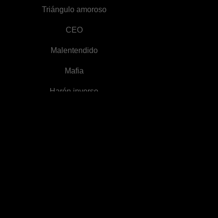
Triángulo amoroso
CEO
Malentendido
Mafia
Harén inverso
Tema: Crimen
Recuperar un amor
perdido
Protagonista femenina
y empoderada
Erótico
Huir embarazada
Redención