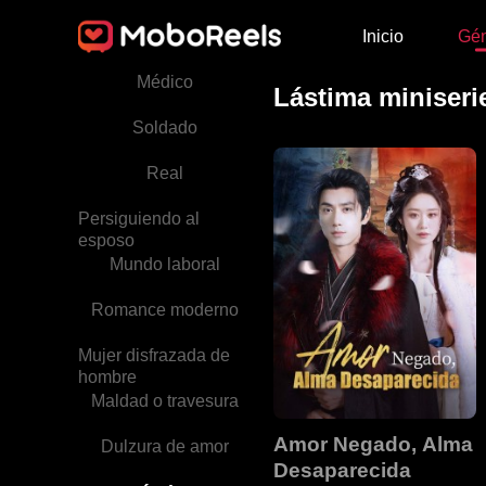
Inicio
Gé
Traición
Médico
Lástima miniseri
Soldado
Real
Persiguiendo al
esposo
Mundo laboral
Romance moderno
Mujer disfrazada de
hombre
Maldad o travesura
Amor Negado, Alma
Dulzura de amor
Desaparecida