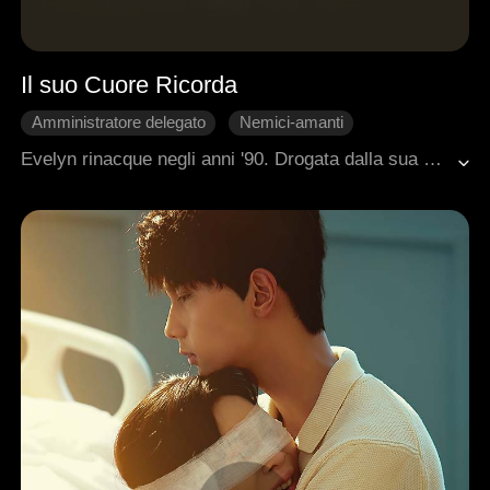
Il suo Cuore Ricorda
Amministratore delegato
Nemici-amanti
Innamoramento Graduale
Storia centrata sulla donna
Evelyn rinacque negli anni '90. Drogata dalla sua migliore amica, fu consegnata ad Aaron, il boss spietato. Le donne che si avvicinavano a lui finivano pazze o menomate, ma lui si innamorò di lei. Lei lo legò, lo spogliò, giocò con lui, e poi se ne andò. Lui la accerchiò, chiedendole come potesse andarsene così. Evelyn domò i suoi nemici e plasmò Aaron nel suo amore fedele.
Amore d'Epoca