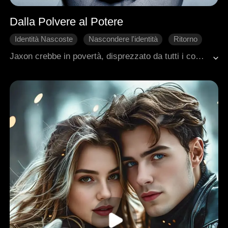
Dalla Polvere al Potere
Identità Nascoste
Nascondere l'identità
Ritorno
Amore segreto
Amore d'Epoca
Jaxon crebbe in povertà, disprezzato da tutti i compagni di classe. Ma alla fine riuscì a emergere, fondando una fabbrica di abbigliamento che divenne l'impresa leader della contea. Divenne il più grande tra i suoi coetanei e conquistò l'affetto della sua ragazza dei sogni, Ella. Ma il suo cammino verso il successo era solo all'inizio.