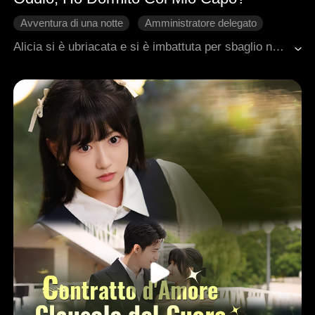
Avventura di una notte
Amministratore delegato
Impostore
Innamoramento Graduale
Alicia si è ubriacata e si è imbattuta per sbaglio nella suite presidenziale dell'hotel, dove ha avuto un'avventura di una notte con il suo capo, Ryan. Terrorizzata dalle conseguenze, ha nascosto la verità per non rischiare il lavoro. La sua amica Jessie trova la collana di Alicia nella suite e dichiara falsamente di essere la compagna di una notte di Ryan. Nel corso del tempo, Alicia si è gradualmente innamorata di Ryan. Alla fine, le bugie di Jessie vennero alla luce. Alicia e Ryan superano tutti i malintesi e finalmente si uniscono come coppia.
Amore d'Ufficio
Malinteso
Dolcezza