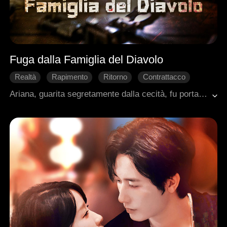
Fuga dalla Famiglia del Diavolo
Realtà
Rapimento
Ritorno
Contrattacco
Vita del Villaggio
Ariana, guarita segretamente dalla cecità, fu portata dal suo fidanzato online Elijah al suo villaggio, solo per scoprire il complotto della sua famiglia per trafficarla. Fingendosi cieca per sopravvivere, sopportò la prigionia senza alcun modo per chiedere aiuto. Fuggendo con Elijah, salvarono Ruby, un'altra vittima della tratta. Proprio quando la libertà sembrava a portata di mano, una nuova trappola si chiuse intorno a loro.