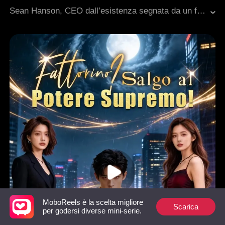
Matrimonio di Convenienza
Matrimonio lampo
Sean Hanson, CEO dall’esistenza segnata da un fato crudele, non può vivere oltre i trent’anni a causa di una rara condizione fisica. Ma scopre che Emma, una studentessa universitaria squattrinata, è l’unica donna al mondo in grado di salvarlo. Disposto a tutto pur di sopravvivere, Sean la sposa senza nemmeno chiederle il consenso. Tuttavia, quando scopre che salvare la sua vita metterebbe Emma in pericolo, Sean si ritrova dilaniato da un straziante dilemma: il suo amore crescente per lei contro l’istinto di sopravvivenza. Abituato a controllare ogni cosa, ora deve affrontare l’unica minaccia che non può comprare né manipolare: il prezzo del suo amore.
Innamoramento Graduale
Amore difficile da conquistare
Cuore Spezzato
MoboReels è la scelta migliore
Scarica
per godersi diverse mini-serie.