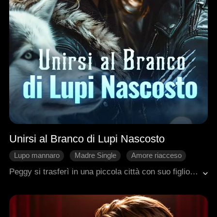
Unirsi al Branco di Lupi Nascosto
Lupo mannaro
Madre Single
Amore riacceso
Malinteso
1VN
Fantasy occidentale
Peggy si trasferì in una piccola città con suo figlio di sei anni Jaxon dopo il divorzio. Sperava di ricominciare da capo, ma presto le cose si complicarono per Jaxon, che aveva una forza eccezionale e iniziò a comportarsi stranamente. Incontrò anche Callen, che era identico al suo vecchio amore Ryder, e scoprì che i due erano in realtà lupi mannari. Il loro branco si nascondeva nella foresta vicina, e Jaxon sembrava essere un successore. Cacciatori e il suo ex marito Greg perseguitavano la coppia madre-figlio, costringendoli a unirsi al branco.