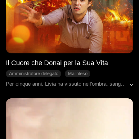
Il Cuore che Donai per la Sua Vita
Amministratore delegato
Malinteso
Fantasia e mistero
Cuore Spezzato
Per cinque anni, Livia ha vissuto nell'ombra, sanguinando in silenzio per adempiere a una promessa fatta a Dio: cento prove in cambio della vita dell'uomo che amava. Ignaro che la sua vera salvatrice era proprio lei, Cassian l'ha ridotta a uno strumento per la donna che credeva di amare, spingendosi a chiederle persino il cuore. Ora che la maschera di Charlotte cade e Owen riaffiora dal passato, Livia si trova di fronte alla scelta più difficile: seguire il dovere della memoria, o il richiamo di un amore che, finalmente riconosciuto, potrebbe essere arrivato troppo tardi.
Romanzo sentimentale moderno