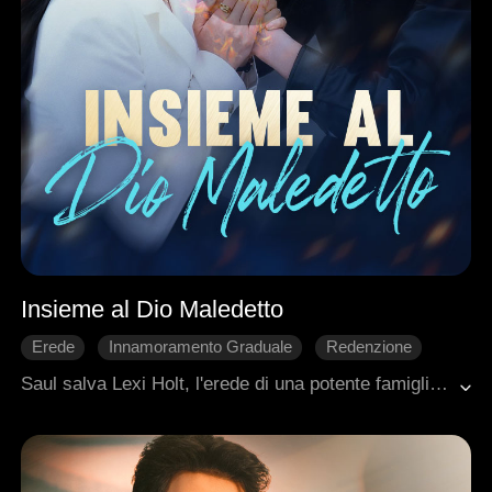
Insieme al Dio Maledetto
Erede
Innamoramento Graduale
Redenzione
Superpotenze
Dolcezza
Saul salva Lexi Holt, l'erede di una potente famiglia, da un attentato organizzato dai suoi parenti. Dichiara di essere un dio maledetto, legato agli Holt da un antico contratto: se si allontana più di tre metri da lei, brucia vivo. Costretti a convivere, tra complotti aziendali e segreti di famiglia, i due si avvicinano sempre di più. Alla morte della nonna di Lexi, il testamento la obbliga a sposarsi — e Saul le fa una proposta inattesa. Scoprono così di essere anime legate da duemila anni, destinate a ritrovarsi e perdersi ancora.Per salvarla, Saul sacrifica i suoi poteri e la propria vita. Ventidue anni dopo, Lexi lo ritrova, reincarnato accanto alla sua tomba — e il loro amore, finalmente, trova pace.
Romanzo sentimentale moderno