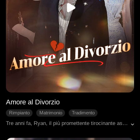
Amore al Divorzio
Rimpianto
Matrimonio
Tradimento
Vita di Città
Ambientazione urbana moderna
Tre anni fa, Ryan, il più promettente tirocinante astronauta d'America, rinunciò a una promozione storica per vivere nell'anonimato come marito devoto di Vanessa. A sua insaputa, Vanessa, accecata dal materialismo, segretamente sognava il suo ricco amico d'infanzia, Jackson. Con il cuore spezzato, Ryan riacquisì la sua identità per unirsi a una pericolosa missione spaziale nazionale. Sapendo di poter non fare ritorno, donò anonimamente un rene per salvare Vanessa. Solo dopo la sua scomparsa, lei realizzò la sua perdita. Il loro ultimo incontro fu a una cerimonia di premiazione trasmessa in diretta nazionale... dove Ryan, onorato, era in piedi con una donna elegante e bellissima al suo fianco…