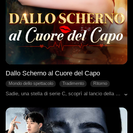
Dallo Scherno al Cuore del Capo
Mondo dello spettacolo
Tradimento
Ritorno
Amministratore delegato
Sadie, una stella di serie C, scoprì al lancio della nuova serie del suo famoso fidanzato regista Dylan che lui l'aveva tradita e umiliata pubblicamente. Lo lasciò sull'istante. Per dispetto, si gettò tra le braccia di suo fratello maggiore, il CEO Ryan. Dopo una notte insieme, Sadie pianificava di andarsene, solo per scoprire che Ryan era da tempo profondamente innamorato di lei.
Romanzo sentimentale moderno