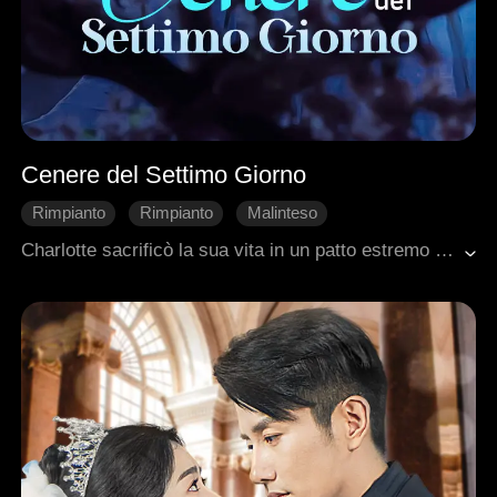
Cenere del Settimo Giorno
Rimpianto
Rimpianto
Malinteso
Cuore Spezzato
Romanzo antico
Principessa
Charlotte sacrificò la sua vita in un patto estremo per donare all'amato Neil un futuro radioso. Ma appena varcata la soglia della morte, scopre l'amara verità: Neil non ha nemmeno atteso un giorno per sostituirla. Dalle ceneri del suo sacrificio, non nasce una leggenda d'amore, ma un'ossessione eterna.