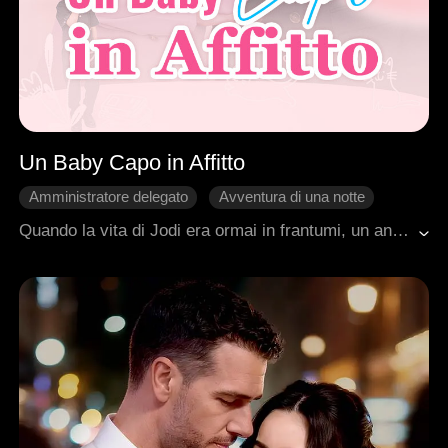
Un Baby Capo in Affitto
Amministratore delegato
Avventura di una notte
Fuga in Attesa
Bambini
Amnesia
Quando la vita di Jodi era ormai in frantumi, un angelo biondo e determinato le tese la mano. Si chiamava Nicholas, e per lei aveva una proposta di lavoro... come mamma.Quel che Jodi ignorava era che il piccolo "datore di lavoro" non solo era il suo figlio biologico, frutto di un incontro di sette anni prima con l'enigmatico Felix, ma aveva anche una sorellina gemella di cui lei non sospettava l'esistenza.Guidata dall'astuzia e dall'amore del bambino, Jodi si ritroverà a vivere sotto lo stesso tetto con Felix. Tra equivoci esilaranti e tensioni irrisolte, comincerà per tutti un viaggio inaspettato alla scoperta dei legami di sangue, dei segreti del passato e di un amore che non aveva mai smesso di esistere.
Romanzo sentimentale moderno