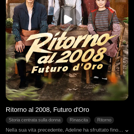
Ritorno al 2008, Futuro d'Oro
Storia centrata sulla donna
Rinascita
Ritorno
Contrattacco
Famiglia
Nella sua vita precedente, Adeline ha sfruttato fino all'osso la famiglia adottiva per compiacere i suoi genitori biologici, ma alla fine è rimasta con niente. Rinata, giura di non ripetere lo stesso errore. Questa volta, sceglie la famiglia che l'ha sempre amata davvero. Grazie ai ricordi della sua vita passata, sa identificare oggetti di valore, lancia un business di e-commerce in anticipo sui tempi, costruisce un impero dal nulla e guida le persone che ama verso un futuro radioso e felice. La sua seconda vita è una vendetta dolce e un trionfo assoluto.