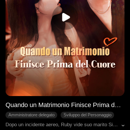
Quando un Matrimonio Finisce Prima del Cuore
Amministratore delegato
Sviluppo del Personaggio
Ritorno
Rimpianto
Dopo un incidente aereo, Ruby vide suo marito Simon con il suo primo amore. Distrutta, chiese il divorzio e tornò a essere una hacker. Dopo un anno di matrimonio forzato, Simon realizzò la vera natura del suo primo amore e, durante una crisi, si gettò su un coltello per proteggere Ruby. Con la verità svelata e i colpevoli in prigione, Simon riconquistò Ruby, lei rimase incinta e si risposarono.
Romanzo sentimentale moderno