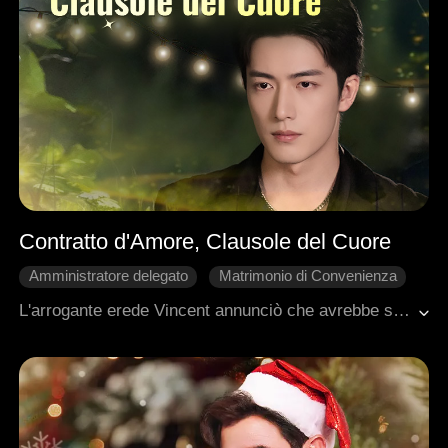
Contratto d'Amore, Clausole del Cuore
Amministratore delegato
Matrimonio di Convenienza
Amore dopo il matrimonio
Innamoramento Graduale
L'arrogante erede Vincent annunciò che avrebbe sposato Adeline al fidanzamento di suo fratello, anche se l'aveva solo assunta per fingere di essere sua moglie. Lui la usava per gestire le pressioni familiari, e lei aveva bisogno del denaro. Eppure, giorno dopo giorno, i sentimenti crebbero. Il loro contratto venne modificato ripetutamente, ogni cambiamento nascondeva un affetto più profondo. Da partner, diventarono veri innamorati.
Dolcezza
Romanzo sentimentale moderno