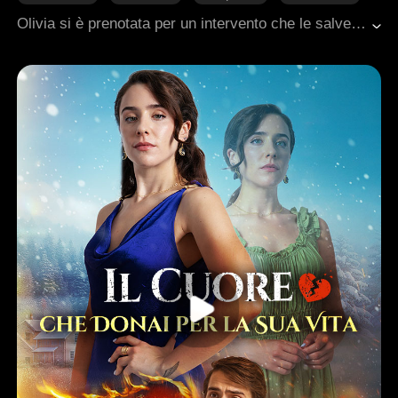
Romanzo sentimentale moderno
Olivia si è prenotata per un intervento che le salverà la vita cancellandole ogni memoria, incluso l'uomo che le ha spezzato il cuore. È la sua via di fuga da un matrimonio doloroso. Ma quando sul countdown restano solo 14 giorni, suo marito, sempre stato freddo e distante, si sveglia all'improvviso. Realizzare, troppo tardi, che sta per perdere l'unica persona che abbia mai contato, lo getta in una disperata corsa contro il tempo per riconquistare una donna che ormai ha già chiuso con il passato.