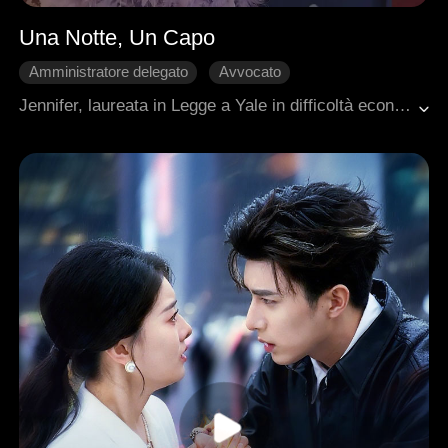
Una Notte, Un Capo
Amministratore delegato
Avvocato
Avventura di una notte
Innamoramento Graduale
Jennifer, laureata in Legge a Yale in difficoltà economiche, affronta tre colpi del destino: il padre in prigione, la madre malata terminale e il fidanzato che la lascia. In un bar, ha un'avventura di una notte con il barista Harry. Dopo colloqui falliti, ottiene inaspettatamente un posto in un prestigioso studio legale, solo per scoprire che il capo è proprio Harry. Attirata dallo stipendio alto come sua assistente, tra loro scatta una chimica proibita. Il caos ritorna quando Jennifer scopre che Harry è lo zio del suo ex-fidanzato infedele, intrappolandola in un triangolo amoroso. Scopre inoltre che l'ambiziosa socialite Emily ha incastrato suo padre. Unendo le forze con Harry, Jennifer vince un'ultima battaglia in tribunale per scagionare il padre. Alla fine, i due si sposano, rilevano lo studio e conquistano insieme vendetta, carriera e amore.
Romanzo sentimentale moderno