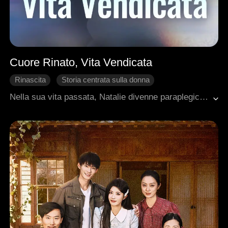
Cuore Rinato, Vita Vendicata
Rinascita
Storia centrata sulla donna
Rinuncia ai Legami Familiari
Ritorno
Nella sua vita passata, Natalie divenne paraplegica per salvare la madre biologica, solo per essere sfruttata come una banca del sangue dalla propria famiglia. Il suo fidanzato Bryan e sua sorella Emily la tradirono persino accanto al suo cadavere.Al suo ritorno alla vita, Natalie tagliò ogni legame senza esitazione, smascherando la famiglia sanguisuga, lasciando il fidanzato spregevole e distruggendo la sorella ipocrita. Grazie alla sua abilità senza pari nel restauro di antichità, sposò rapidamente Harold, l'uomo più ricco di Vaso, usando la sua influenza per vendicarsi.In questa vita, capì che l'affetto familiare tardivo non ha valore. Giurò di proteggere solo la madre adottiva e il vero amore, assicurandosi che i suoi nemici pagassero per i loro torti.
Matrimonio lampo
Romanzo sentimentale moderno