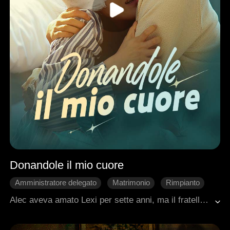
Donandole il mio cuore
Amministratore delegato
Matrimonio
Rimpianto
Cuore Spezzato
ESSERE
Alec aveva amato Lexi per sette anni, ma il fratello di lei avvelenò la sua mente contro di lui, facendole credere che Alec avesse tramato alle sue spalle. Accecata dalla rabbia e dal dolore, Lexi chiese il divorzio, abortì il loro bambino e finì per sviluppare una grave malattia cardiaca.Quando la sua vita fu in pericolo, Alec la salvò donandole il proprio cuore. Lei però non seppe mai la verità: credette che lui fosse sparito per disprezzo, lasciandola sola.Solo dopo la sua scomparsa Lexi cominciò a pentirsi, a rendersi conto del suo amore per lui, e a cercarlo disperatamente. Pezzo dopo pezzo, tra ricordi e rivelazioni, la verità venne a galla… finché Lexi crollò nello sconforto, scoprendo che Alec era morto per salvarla.
Romanzo sentimentale moderno