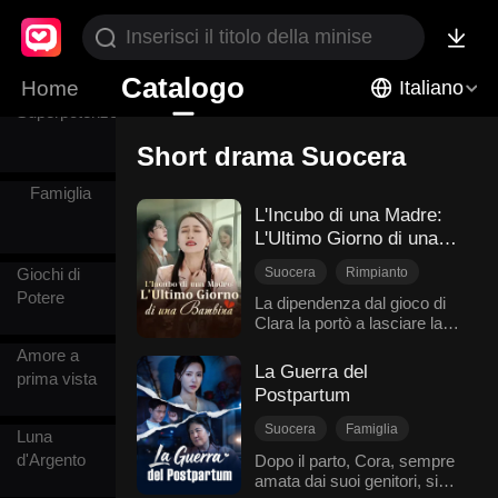
Sport
Catalogo
Home
Italiano
Superpotenze
Short drama Suocera
Famiglia
L'Incubo di una Madre:
L'Ultimo Giorno di una
Bambina
Suocera
Rimpianto
Giochi di
Potere
Contrattacco
La dipendenza dal gioco di
Clara la portò a lasciare la
Sviluppo del Personaggio
nipotina Kacie da sola in
Famiglia
Amore a
cucina. Kacie usò il suo
La Guerra del
prima vista
smartwatch per chiamare la
Postpartum
madre Ella, che notò
qualcosa di strano prima che
Suocera
Famiglia
Luna
la batteria si esaurisse. Ella
Realtà
Ritorno
d'Argento
Dopo il parto, Cora, sempre
non riuscì a contattare Clara
amata dai suoi genitori, si
Ambientazione urbana moderna
e chiamò il marito Devin,