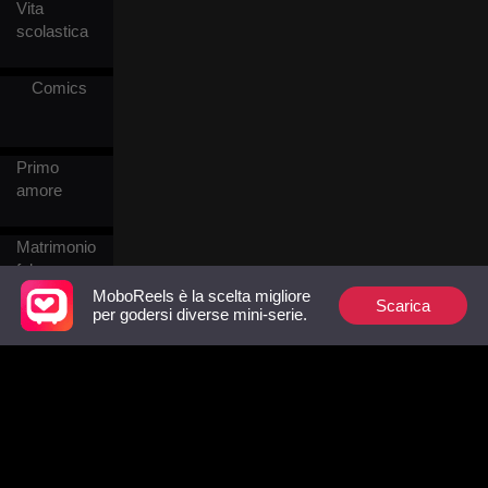
conseguenze legali, mentre
Vita
Cora iniziò una nuova vita
scolastica
con sua figlia.
Comics
Primo
amore
Matrimonio
falso
MoboReels è la scelta migliore
Scarica
per godersi diverse mini-serie.
Amore tra
capelli
d'argento
Genio
Sistema