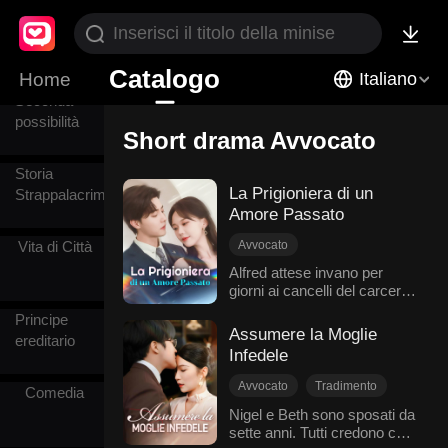
Politici
Apocalisse
Catalogo
Home
Italiano
Seconda
possibilità
Short drama Avvocato
Storia
La Prigioniera di un
Strappalacrime
Amore Passato
Avvocato
Vita di Città
Amore riacceso
Alfred attese invano per
giorni ai cancelli del carcere,
Fuga in Attesa
Vendetta
solo per scoprire che Jenna
Romanzo sentimentale moderno
Principe
era stata rilasciata molto
Assumere la Moglie
ereditario
tempo prima. Per sette anni,
Infedele
il suo cuore custodì un
mistero e un dolore. Il
Avvocato
Tradimento
Comedia
destino li fece incrociare di
Matrimonio
Rimpianto
Nigel e Beth sono sposati da
nuovo a un colloquio di
sette anni. Tutti credono che
Ambientazione urbana moderna
lavoro. Ma quando i loro