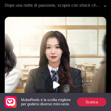
Amministratore delegato
Avventura di una notte
Dopo una notte di passione, scopre con shock che l'uomo con cui è stata è il suo fidanzato mai incontrato di cinque anni, che ora vuole troncare il loro impegno. Lei va avanti, ma il destino li riporta insieme. Lui non sa che lei è la sua ex fidanzata, e lei non può rivelare la verità a causa di un malinteso. Riuscirà lui a riconquistare il suo cuore? Potranno riparare la loro relazione spezzata e ricominciare da capo?
Amore difficile da conquistare
Dolcezza
Romanzo sentimentale moderno
MoboReels è la scelta migliore
Scarica
per godersi diverse mini-serie.