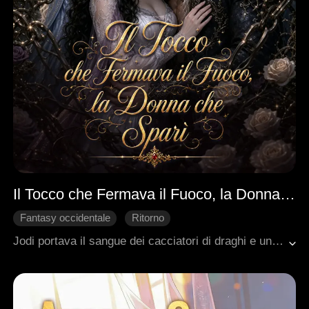
Il Tocco che Fermava il Fuoco, la Donna che Sparì
Fantasy occidentale
Ritorno
Avventura di una notte
Bambini
Dolcezza
Jodi portava il sangue dei cacciatori di draghi e un marchio che la rendeva brutta. Il suo fidanzato Paul la lasciò per quello. Poi incontrò Nick, il Signore del Regno Ardente, condannato a bruciare vivo per un secolo. Il suo tocco era l'unica cosa che poteva fermare il fuoco. Una notte, se ne andò incinta di due gemelli. Cinque anni dopo, Jodi tornò nelle Terre dei Draghi per ritrovare le sue figlie. Il suo marchio era scomparso. Il suo volto era cambiato. Nessuno la riconobbe. Melody aveva avvelenato la mente di Nick con le bugie. La sua stessa famiglia la attaccava a ogni passo. Quando Nick scoprì la verità, trovò la sua compagna predestinata nella donna che aveva ferito. Insieme, distrussero le cospirazioni, salvarono le loro figlie, e si scelsero. Per sempre.
Amore difficile da conquistare