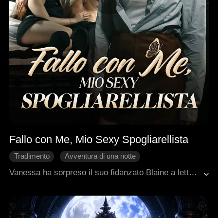
Fallo con Me, Mio Sexy Spogliarellista
Tradimento
Avventura di una notte
Nascondere l'identità
Malinteso
Luna d'Argento
Vanessa ha sorpreso il suo fidanzato Blaine a letto con la sorellastra, così è andata in un club per un servizio di escort maschile, ma ha finito per avere un'avventura con Jason. Jason riconosce in Vanessa la persona che lo ha salvato durante la sua infanzia grazie alla sua cicatrice. Quindi ha nascosto la sua vera identità, è rimasto al suo fianco e l'ha aiutata segretamente a uscire da vari problemi. Dopo aver chiarito tutti i malintesi, i due si sono felicemente riuniti.
Dolcezza
Romanzo sentimentale moderno