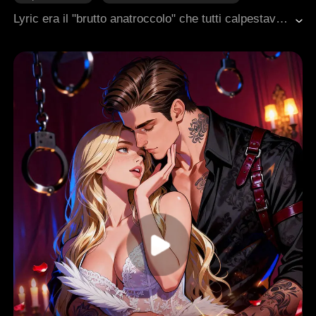
Fuga in Attesa
Vendetta
Cuore Spezzato
Lyric era il "brutto anatroccolo" che tutti calpestavano. Il suo ex la usò e la gettò via, la sua famiglia la trattava come spazzatura. Persino la notte con un uomo misterioso cinque anni fa le costò i gemelli che non ha mai potuto stringere. Ora, le cicatrici sono sparite, la bellezza è sbocciata, ed è costretta in un matrimonio di convenienza con l'Alpha più potente e freddo, Jaris. Ma Lyric possiede un potere proibito, e un'organizzazione segreta la vuole morta. Deve guarire suo figlio morente, combattere contro le macchinazioni della sua falsa madre, e far sì che quell'Alpha che non ha mai amato nessuno si dedichi a lei. Lui non ha firmato il contratto per lei, ma sta per perdere comunque.