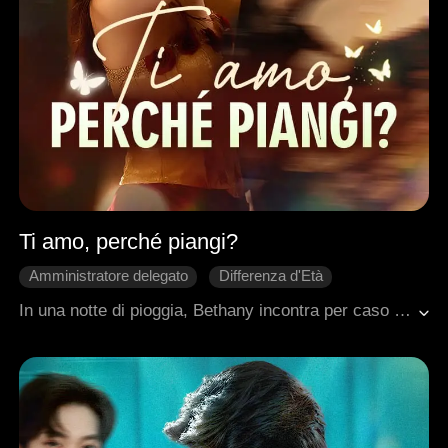
Ti amo, perché piangi?
Amministratore delegato
Differenza d'Età
Contrattacco
Innamoramento Graduale
In una notte di pioggia, Bethany incontra per caso Matthew, l'enigmatico capo di una potente famiglia criminale. Da quell'istante, lui la sceglie.Freddo con il mondo, ma bruciante nel desiderio per lei, Matthew inizia a corteggiarla con una determinazione che nessuno osa contrastare.Nonostante il pericolo, Bethany sente il proprio cuore cedere. E mentre si avvicina a lui, scopre che a volte… è proprio nel buio che nasce l'amore più intenso.
Ambientazione urbana moderna