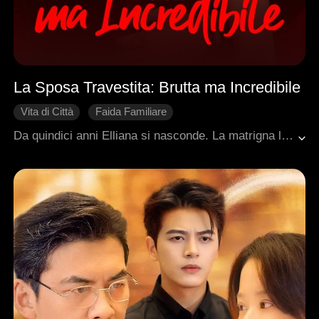
La Sposa Travestita: Brutta ma Incredibile
Vita di Città
Faida Familiare
Rivoluzione delle Sorti
Matrimonio lampo
Da quindici anni Elliana si nasconde. La matrigna l'ha costretta a spegnere la sua bellezza e i suoi talenti. Ma c'è una cosa che non sa: da due anni è già sposata segretamente con Cole, l'erede della potente famiglia Evans. Tutti la deridono per la sua bruttezza. La matrigna e la sorellastra tramano alle sue spalle. Ma Elliana non è una donna qualunque. È una guaritrice misteriosa. È un'artista famosa in tutto il mondo. È la mente occulta dietro una potente organizzazione sotterranea. Una dopo l'altra, spegne le voci dei nemici. Colpo dopo colpo, riconquista il rispetto che le spetta. E Cole? Osserva, si avvicina e si innamora. Non della sua maschera, ma della donna che si cela dietro l'ombra.
Sostituto