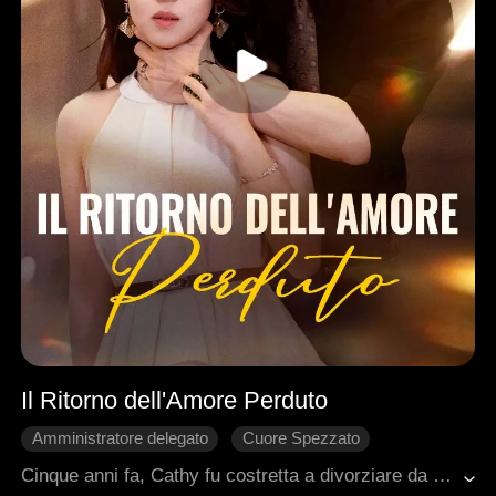
Il Ritorno dell'Amore Perduto
Amministratore delegato
Cuore Spezzato
Malinteso
Bambini
LUI
Cinque anni fa, Cathy fu costretta a divorziare da Saul per proteggere la sua famiglia. Quello stesso giorno, ricevette la notizia della sua morte in un incidente aereo.Ma Saul non era morto. Aveva inscenato la sua fine, tornando anni dopo come un potente magnate deciso a vendicarsi della donna che credeva l'avesse tradito. Per piegarla, la costrinse a lavorare come tata… senza sapere che stava accudendo il loro figlio, cresciuto da Cathy in segreto.Tra scontri, segreti e rimpianti, Saul scopre la verità sui sacrifici di Cathy e sull'amore che non si era mai spento. Il desiderio di vendetta lascia spazio alla voglia di ricominciare… insieme.
Romanzo sentimentale moderno