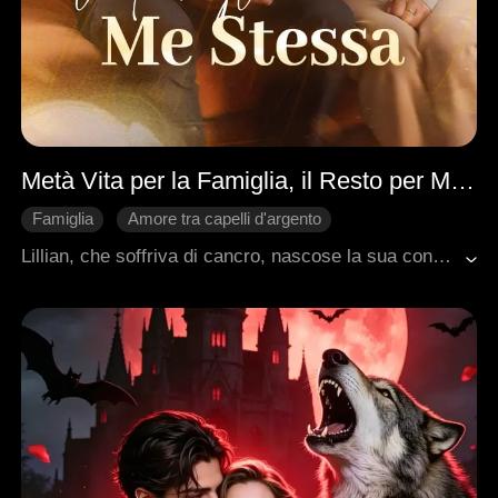
Metà Vita per la Famiglia, il Resto per Me Stessa
Famiglia
Amore tra capelli d'argento
Nascondere l'identità
Rinuncia ai Legami Familiari
Lillian, che soffriva di cancro, nascose la sua condizione per non gravare sulla sua famiglia, lavorando giorno e notte a casa di suo figlio Michael. Quando finalmente trovò il coraggio di risposare Wesley, che l'aveva amata segretamente per trent'anni, suo figlio e sua nuora fecero di tutto per fermarla, umiliandola pubblicamente fino a farla tossire sangue e crollare. La vera identità di Wesley fu poi rivelata: era il fondatore di un conglomerato multimiliardario. Di fronte ai piani del figlio, dalle frodi assicurative ai matrimoni forzati, Lillian era completamente scoraggiata e scelse risolutamente di vivere per se stessa. Alla fine, il suo intervento ebbe successo, e trascorse i suoi anni rimanenti in pace con Wesley.
Amministratore delegato