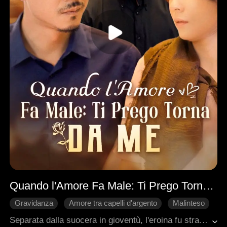
Quando l'Amore Fa Male: Ti Prego Torna da Me
Gravidanza
Amore tra capelli d'argento
Malinteso
Amore riacceso
Storia Strappalacrime
Famiglia
Separata dalla suocera in gioventù, l'eroina fu strappata dal suo neonato. Le fu fatto credere che fosse morto e che suo marito si fosse rifatto una vita. 18 anni dopo, si riunisce a loro ma non riconosce la propria famiglia. Dopo incomprensioni, la famiglia finalmente si riunisce.
Romanzo sentimentale moderno