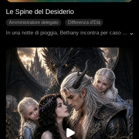
Le Spine del Desiderio
Amministratore delegato
Differenza d'Età
Contrattacco
Innamoramento Graduale
In una notte di pioggia, Bethany incontra per caso Matthew, l'enigmatico capo di una potente famiglia criminale. Da quell'istante, lui la sceglie.Freddo con il mondo, ma bruciante nel desiderio per lei, Matthew inizia a corteggiarla con una determinazione che nessuno osa contrastare.Nonostante il pericolo, Bethany sente il proprio cuore cedere. E mentre si avvicina a lui, scopre che a volte… è proprio nel buio che nasce l'amore più intenso.
Ambientazione urbana moderna