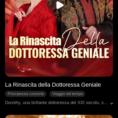
La Rinascita della Dottoressa Geniale
Principessa consorte
Viaggio nel tempo
Intrighi di Palazzo
Ritorno
Romanzo antico
Dorothy, una brillante dottoressa del XXI secolo, si ritrova improvvisamente catapultata nel passato, nel corpo di una donna considerata brutta e insignificante.Tradita dal suo promesso sposo, il principe ereditario Carl, e dalla sorella Kristine, decide di reagire con coraggio: rompe pubblicamente il fidanzamento e smaschera la loro ipocrisia davanti a tutti. Determinata a riprendere in mano la propria vita, Dorothy sposa Ethan, il misterioso e potente nono principe.Insieme, grazie all'intelligenza di lei e alla forza di lui, cambiano il destino del regno. Quando Ethan sale al trono, Dorothy diventa la sua imperatrice — e il suo unico, eterno amore.