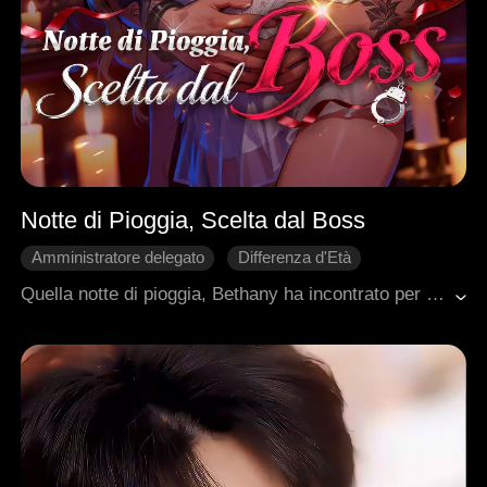
Notte di Pioggia, Scelta dal Boss
Amministratore delegato
Differenza d'Età
Contrattacco
Innamoramento Graduale
Quella notte di pioggia, Bethany ha incontrato per caso, Matthew, il temuto capo di una famiglia criminale, l'ha vista... e l'ha scelta. Per sempre. Freddo e spietato con il mondo, con lei brucia di un desiderio inarrestabile. Nessuno osa sfidarlo. Nessuno può fermarlo. Bethany sa che dovrebbe scappare. Invece, il suo cuore cede, attirato nell'oscurità di quell'uomo pericoloso. E quando finalmente scopre la verità su di lui, è troppo tardi. Perché a volte... è nell'abisso che nasce l'amore più intenso.
Ambientazione urbana moderna