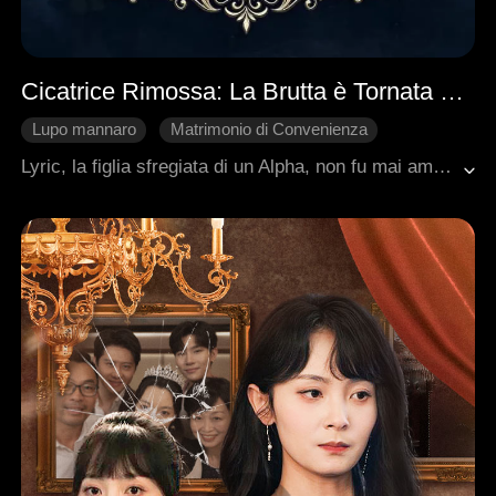
Cicatrice Rimossa: La Brutta è Tornata come Luna
Lupo mannaro
Matrimonio di Convenienza
Fuga in Attesa
Vendetta
Cuore Spezzato
Lyric, la figlia sfregiata di un Alpha, non fu mai amata dalla sua famiglia. Persino il suo ex la usò solo. Dopo una notte con un uomo misterioso, ebbe due gemelli, solo per perderli e venire espulsa. Per fare un ritorno in grande stile, rimosse le sue cicatrici e stipulò un matrimonio di convenienza con Jaris, un altro Alpha. Ma presto scoprì che i suoi figli gemelli erano in realtà i suoi, e dovette affrontare la falsa madre che complottava, così come un'organizzazione segreta che bramava il suo potere speciale. Jaris era lì per lei.