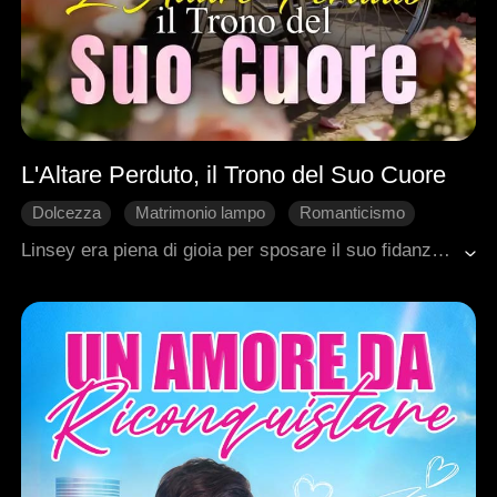
L'Altare Perduto, il Trono del Suo Cuore
Dolcezza
Matrimonio lampo
Romanticismo
Miliardari
Rivoluzione delle Sorti
Linsey era piena di gioia per sposare il suo fidanzato Felix, finché lui non fu chiamato via da una sola telefonata di quell'altra. Umiliata al suo stesso matrimonio, Linsey toccò il fondo. Ma non pianse. Si voltò, uscì dalla chiesa e sposò il primo uomo che vide. Il destino volle che quell'uomo fosse il più potente della città. E, a sua insaputa, il più dolce. Da quel giorno, lui la protesse, la viziò e la amò come nessuno aveva mai fatto. Lei pensava di aver perso tutto. Invece, senza saperlo, aveva appena vinto il premio più grande della sua vita.