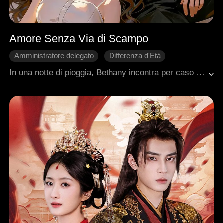
Amore Senza Via di Scampo
Amministratore delegato
Differenza d'Età
Contrattacco
Innamoramento Graduale
In una notte di pioggia, Bethany incontra per caso Matthew, l'enigmatico capo di una potente famiglia criminale. Da quell'istante, lui la sceglie.Freddo con il mondo, ma bruciante nel desiderio per lei, Matthew inizia a corteggiarla con una determinazione che nessuno osa contrastare.Nonostante il pericolo, Bethany sente il proprio cuore cedere. E mentre si avvicina a lui, scopre che a volte… è proprio nel buio che nasce l'amore più intenso.
Ambientazione urbana moderna