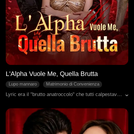
L'Alpha Vuole Me, Quella Brutta
Lupo mannaro
Matrimonio di Convenienza
Fuga in Attesa
Vendetta
Cuore Spezzato
Lyric era il "brutto anatroccolo" che tutti calpestavano. Il suo ex l'ha usata e gettata. La sua famiglia l'ha trattata come spazzatura. Cinque anni fa, una notte con uno sconosciuto. Poi ha perso i gemelli che non ha mai potuto tenere. Oggi le cicatrici sono sparite. La sua vera bellezza è venuta fuori. Ma la costringono a un matrimonio di convenienza con Jaris, l'Alpha più potente e più freddo che esista. Lyric però nasconde un potere proibito. Un'organizzazione segreta la vuole morta. Deve salvare suo figlio morente. Deve combattere la madre adottiva che trama nell'ombra. Ma soprattutto, deve far innamorare di lei un uomo che non ha mai amato nessuno. Lui non ha firmato il contratto per lei. Ma non importa. Perché Jaris non sa ancora che ha già perso. E perderà per sempre.