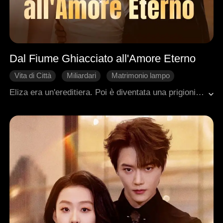
Dal Fiume Ghiacciato all'Amore Eterno
Vita di Città
Miliardari
Matrimonio lampo
Matrimonio di Convenienza
Differenza d'Età
Eliza era un'ereditiera. Poi è diventata una prigioniera. Umiliata al fidanzamento del suo rapitore, ubriaca, ha chiesto a un uomo di sposarla. Quell'uomo era Dallas, il padre della sua migliore amica, il nemico giurato della famiglia Hyde. L'ha detto sì. Eliza non sapeva che Dallas l'aveva aspettata per anni. Così la prigioniera è diventata la sua protetta. Le ha dato una villa, le ha salvato la vita, l'ha resa una donna nuova. Poi Anson l'ha rapita di nuovo. E Dallas si è gettato in un fiume ghiacciato per salvarla. "Non è mai stato un contratto. È sempre stato amore."