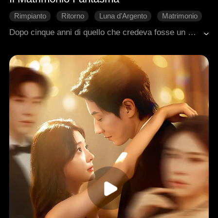
Rimpianto
Ritorno
Luna d'Argento
Matrimonio
Romanzo sentimentale moderno
Dopo cinque anni di quello che credeva fosse un matrimonio, Ethan scoprì di non essere legalmente sposato con Aubrey. Il suo coniuge registrato era Henry. Cogliendoli insieme, sentì la sua supplica che lui era solo un sostituto, anche mentre lei minacciava il suicidio. Con il cuore spezzato, Ethan cancellò la sua identità, cambiò nome e se ne andò per sempre.