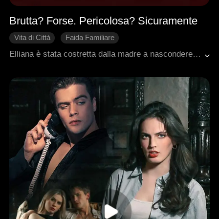
Brutta? Forse. Pericolosa? Sicuramente
Vita di Città
Faida Familiare
Rivoluzione delle Sorti
Matrimonio lampo
Elliana è stata costretta dalla madre a nascondere la sua bellezza e i suoi talenti. Per quindici anni. Poi scopre una cosa che non sapeva: è già sposata da due anni con Cole, l'erede della potente famiglia Evans. E non lo sapeva nemmeno lei. Tutti la deridono. La matrigna e la sorellastra tramano alle sue spalle. Ma Elliana non è una donna qualunque. È una guaritrice misteriosa. È un'artista famosa in tutto il mondo. È la mente occulta dietro una potente organizzazione sotterranea. Un volto dopo l'altro, smaschera i suoi nemici. Un colpo dopo l'altro, riconquista il rispetto che merita. E Cole? All'inizio la guarda con indifferenza. Poi con curiosità. Poi non riesce più a smettere di guardarla. Perché la sua vera bellezza non è mai stata sul viso. Era nella forza, nel silenzio, nella luce che lei ha sempre tenuta nascosta.
Sostituto