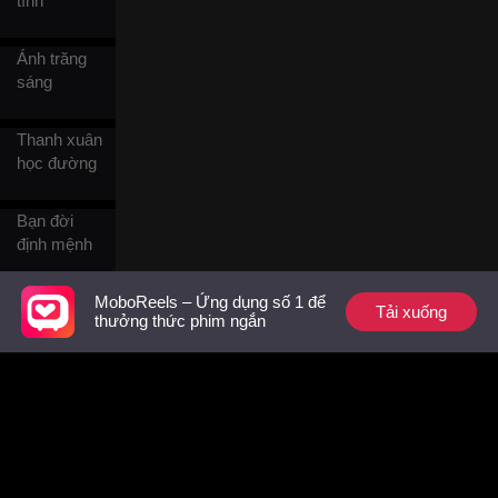
tình
Ánh trăng
sáng
Thanh xuân
học đường
Bạn đời
định mệnh
Công phu
MoboReels – Ứng dụng số 1 để
Tải xuống
thưởng thức phim ngắn
Cưới thay
Ân oán nhà
giàu