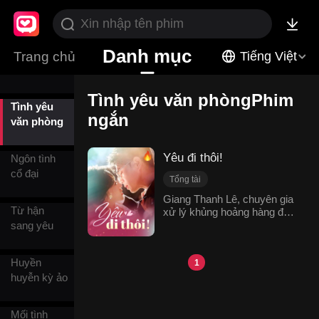
Vương phi
Danh mục
Vệ sĩ
Trang chủ
Tiếng Việt
Tình yêu văn phòngPhim
Tình yêu
ngắn
văn phòng
Yêu đi thôi!
Ngôn tình
cổ đại
Tổng tài
Kết hôn chớp nhoáng
Giang Thanh Lê, chuyên gia
Từ hận
xử lý khủng hoảng hàng đầu
Tình yêu văn phòng
thế giới, trở về nước để nghỉ
sang yêu
Ngọt sủng
Yêu thầm
hưu an nhàn. Tình cờ, cô
Giả vờ
gặp lại Hoắc Đình Thâm,
Ngôn tình hiện đại
Huyền
tổng giám đốc Tập đoàn
1
Hoắc thị, người đã thầm yêu
huyễn kỳ ảo
cô suốt mười năm. Do một
sự cố bị phóng viên chụp
Mối tình
ảnh chung, Hoắc Đình Thâm