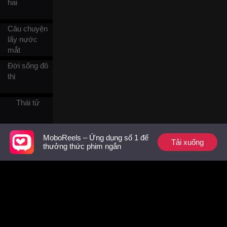
hai
Câu chuyện
lấy nước
mắt
Đời sống đô
thị
Thái tử
MoboReels – Ứng dụng số 1 để
Đã cái nư
Tải xuống
thưởng thức phim ngắn
Hài hước
Yêu thầm