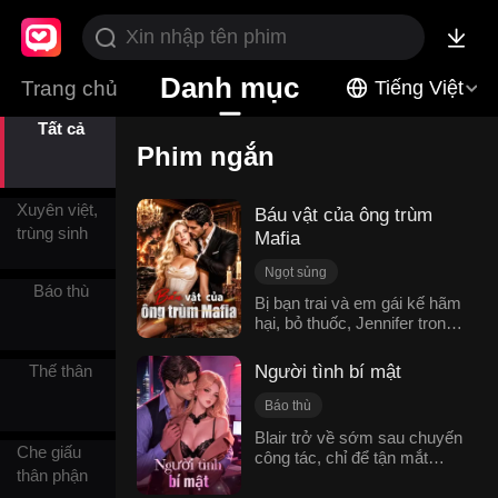
Danh mục
Trang chủ
Tiếng Việt
Tất cả
Phim ngắn
Xuyên việt,
Báu vật của ông trùm
trùng sinh
Mafia
Ngọt sủng
Báo thù
Chênh lệch tuổi tác
Bị bạn trai và em gái kế hãm
hại, bỏ thuốc, Jennifer trong
Băng đảng tội phạm
cơn hoảng loạn đã chạy vào
Tình yêu ép buộc
nhầm phòng và tìm đến
Người tình bí mật
Thế thân
Lật ngược tình thế
vòng tay của một người đàn
ông xa lạ để trốn thoát.
Báo thù
Nhưng cuộc gặp gỡ tưởng
Tình yêu văn phòng
Blair trở về sớm sau chuyến
chừng chỉ là một sai lầm lại
Che giấu
công tác, chỉ để tận mắt
Ngọt sủng
nhanh chóng trở thành một
thân phận
chứng kiến vị hôn phu của
Tổng tài quyền lực
18+
vụ bê bối chấn động khi cô
mình, Dan, đang ở trên