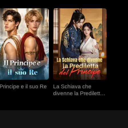
 Principe e il suo Re
La Schiava che
divenne la Prediletta
del Principe