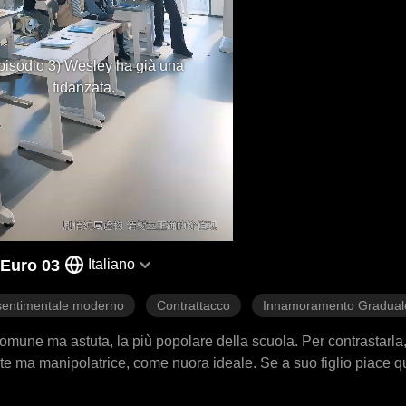
pisodio 3) Wesley ha già una
fidanzata.
 Euro 03
Italiano
entimentale moderno
Contrattacco
Innamoramento Gradual
omune ma astuta, la più popolare della scuola. Per contrastarla
e ma manipolatrice, come nuora ideale. Se a suo figlio piace que
bito: l'offerta è troppo generosa. Scopre però che la sua rivale