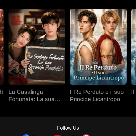
dì
La Casalinga
Il Re Perduto e il suo
Il
Fortunata: La sua
Principe Licantropo
Seconda Possibilità
Follow Us