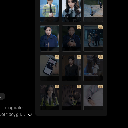
e
, il magnate
l tipo, gli
 è una vecchia