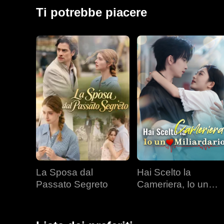
conoscenza: sua sorella, nemica di lunga data.
Ti potrebbe piacere
La Sposa dal
Hai Scelto la
Passato Segreto
Cameriera, Io un
Miliardario