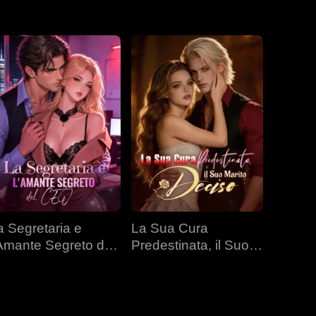
a Segretaria e
La Sua Cura
'Amante Segreto del
Predestinata, il Suo
EO
Marito Deciso