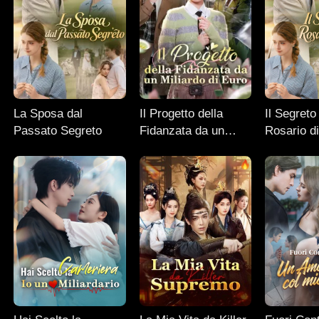
La Sposa dal
Il Progetto della
Il Segreto
Passato Segreto
Fidanzata da un
Rosario d
Miliardo di Euro