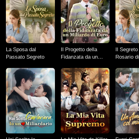
La Sposa dal
Il Progetto della
Il Segreto
Passato Segreto
Fidanzata da un
Rosario d
Miliardo di Euro