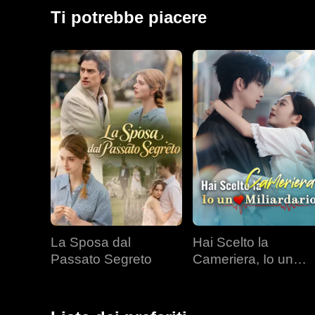
conoscenza: sua sorella, nemica di lunga data.
Ti potrebbe piacere
La Sposa dal
Hai Scelto la
Passato Segreto
Cameriera, Io un
Miliardario