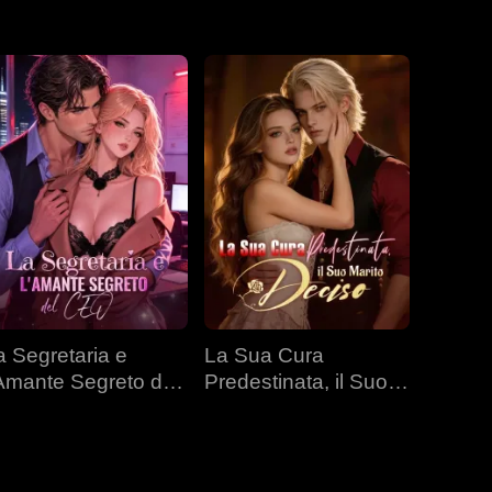
a Segretaria e
La Sua Cura
'Amante Segreto del
Predestinata, il Suo
EO
Marito Deciso