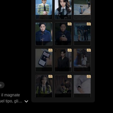
e
, il magnate
l tipo, gli
 è una vecchia