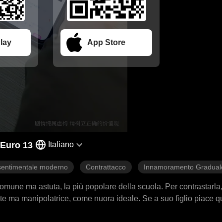
lay
App Store
 Euro 13
Italiano
entimentale moderno
Contrattacco
Innamoramento Gradual
omune ma astuta, la più popolare della scuola. Per contrastarla
e ma manipolatrice, come nuora ideale. Se a suo figlio piace que
bito: l'offerta è troppo generosa. Scopre però che la sua rivale