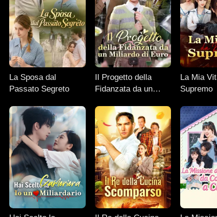
La Sposa dal
Il Progetto della
La Mia Vit
Passato Segreto
Fidanzata da un
Supremo
Miliardo di Euro