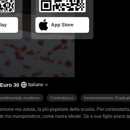
lay
App Store
 Euro 30
Italiano
entimentale moderno
Contrattacco
Innamoramento Gradual
omune ma astuta, la più popolare della scuola. Per contrastarla
e ma manipolatrice, come nuora ideale. Se a suo figlio piace que
bito: l'offerta è troppo generosa. Scopre però che la sua rivale