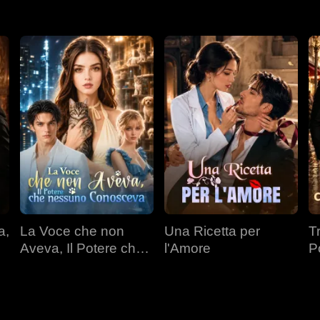
a,
La Voce che non
Una Ricetta per
T
Aveva, Il Potere che
l'Amore
P
nessuno Conosceva
Mi