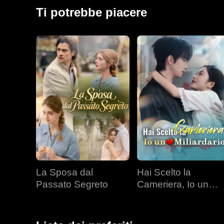
conoscenza: sua sorella, nemica di lunga data.
Ti potrebbe piacere
La Sposa dal
Hai Scelto la
Passato Segreto
Cameriera, Io un
Miliardario