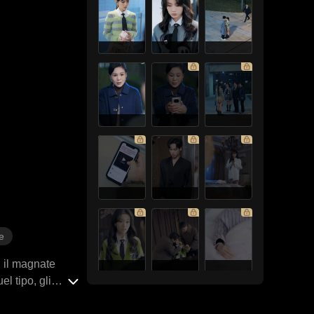
e
, il magnate
l tipo, gli
 è una vecchia