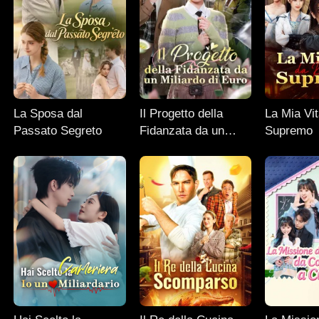
La Sposa dal
Il Progetto della
La Mia Vit
Passato Segreto
Fidanzata da un
Supremo
Miliardo di Euro