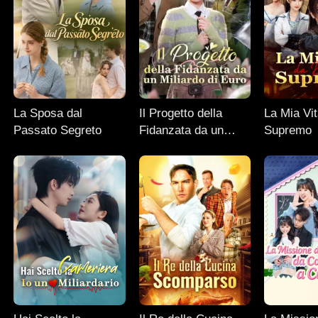
La Sposa dal
Il Progetto della
La Mia Vit
Passato Segreto
Fidanzata da un
Supremo
Miliardo di Euro