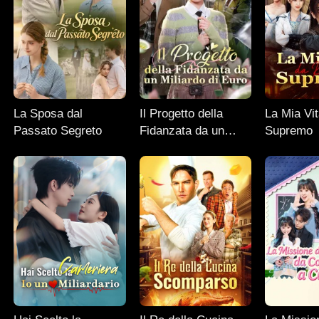
La Sposa dal
Il Progetto della
La Mia Vit
Passato Segreto
Fidanzata da un
Supremo
Miliardo di Euro