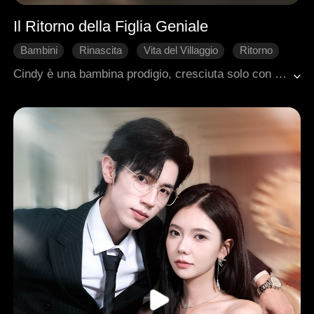
Il Ritorno della Figlia Geniale
Bambini
Rinascita
Vita del Villaggio
Ritorno
Amore d'Epoca
Cindy è una bambina prodigio, cresciuta solo con la madre Khloe, disprezzata dal marito a causa del suo aspetto.Il padre di Cindy viveva una doppia vita con la sua amante Baylee e la figlia di lei, ignorando completamente la sua vera famiglia.Quando Khloe muore, Cindy, vestita a lutto, irrompe al matrimonio del padre con Baylee per chiedere giustizia — ma durante lo scontro, un colpo alla testa le costa la vita.In modo inspiegabile, Cindy si risveglia un anno prima, con una seconda possibilità.Stavolta, giura di cambiare tutto:usa la sua intelligenza per aiutare la madre a evitare la morte, a superare i suoi complessi e a smascherare il vero volto del marito traditore Jere.Con il tempo, Khloe trova il coraggio di divorziare e costruire da sola un nuovo destino, diventando la prima miliardaria self-made del paese.