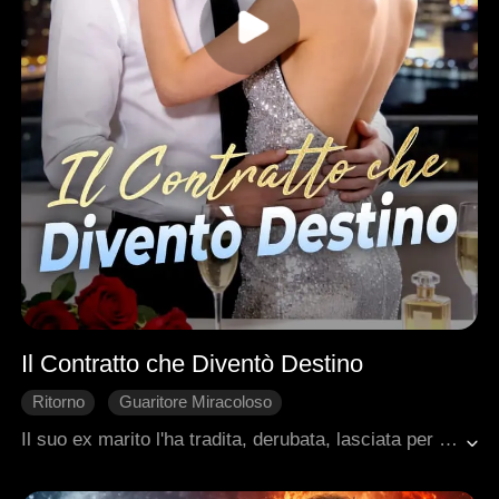
Il Contratto che Diventò Destino
Ritorno
Guaritore Miracoloso
Matrimonio di Convenienza
Vendetta
Il suo ex marito l'ha tradita, derubata, lasciata per morta. Poi è arrivato Christopher. Sulla sedia a rotelle, l'uomo più potente della città. Le ha offerto un patto: lei lo guarisce, lui la aiuta a riconquistare tutto. Dayna ha accettato. Ha nascosto la sua identità, ha affrontato la sua famiglia scettica, ha zittito ogni dubbio con abilità perfette. Christopher ha visto oltre. Ha visto la donna che non si arrende mai. Insieme hanno smascherato le bugie di Declan, scoperto l'assassino di sua madre, ripreso l'impero perduto. L'uomo che era solo un contratto è diventato la sua casa. E il diavolo con cui ha stretto il patto? Il suo più grande amore.
Romanzo sentimentale moderno