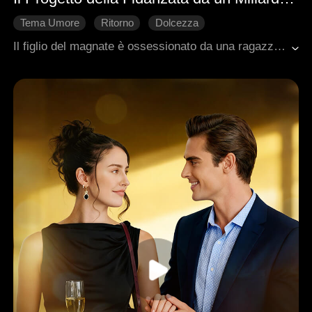
Tema Umore
Ritorno
Dolcezza
Romanzo sentimentale moderno
Contrattacco
Il figlio del magnate è ossessionato da una ragazza comune ma astuta, la più popolare della scuola. Per contrastarla, il magnate ingaggia Alexa, un'influencer dall'apparenza innocente ma manipolatrice, come nuora ideale. Se a suo figlio piace quel tipo, gli troveranno una versione più potente. Alexa accetta subito: l'offerta è troppo generosa. Scopre però che la sua rivale è una vecchia conoscenza: sua sorella, nemica di lunga data.
Innamoramento Graduale