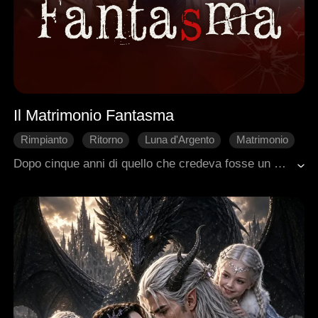
Il Matrimonio Fantasma
Rimpianto
Ritorno
Luna d'Argento
Matrimonio
Romanzo sentimentale moderno
Dopo cinque anni di quello che credeva fosse un matrimonio, Ethan scoprì di non essere legalmente sposato con Aubrey. Il suo coniuge registrato era Henry. Cogliendoli insieme, sentì la sua supplica che lui era solo un sostituto, anche mentre lei minacciava il suicidio. Con il cuore spezzato, Ethan cancellò la sua identità, cambiò nome e se ne andò per sempre.