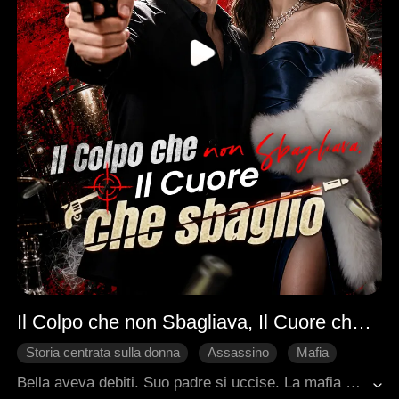
Il Colpo che non Sbagliava, Il Cuore che sbagliò
Storia centrata sulla donna
Assassino
Mafia
Dolcezza
Ritorno
Bella aveva debiti. Suo padre si uccise. La mafia bussò alla porta. Louis, il padrino, la guardò. Lei non pianse. Così lui la risparmiò. Poi lei entrò nella mafia. Con un fucile in mano, divenne la sua guardia. Un colpo dopo l'altro, si avvicinarono. Troppo. Jack, il vicecapo, la voleva. Per questo incastrò Louis: fu lui a uccidere il padre di Bella. Ora Bella deve scegliere. Credere alla verità che le hanno detto o all'uomo che le ha salvato la vita. Il prossimo colpo potrebbe essere l'ultimo. O per lui. O per lei.