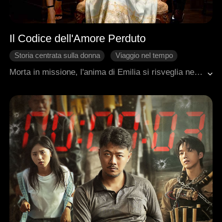
Il Codice dell'Amore Perduto
Storia centrata sulla donna
Viaggio nel tempo
Ritorno
Famiglia
Romanzo sentimentale moderno
Morta in missione, l'anima di Emilia si risveglia nel corpo della ventiduenne figliastra dei Wallace. Il suo bambino di otto anni è ora un vecchio di ottanta, con due pronipoti problemmatici: il maggiore, un CEO ingenuo raggirato da una cacciatrice di dote; il minore, una canaglia senza ambizioni ossessionata dalla palestra. Dopo aver riordinato il caos familiare, Emilia partecipa a una sfida di decifrazione e scopre l'autore del codice: il marito dato per morto, scomparso da tempo. A ottant'anni di distanza, tre generazioni si riuniscono finalmente in un amaro-dolce ricongiungimento.