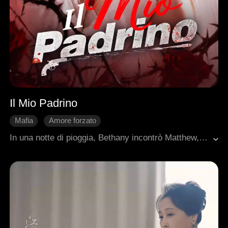
Il Mio Padrino
Mafia
Amore forzato
Romanzo sentimentale moderno
Dolcezza
In una notte di pioggia, Bethany incontrò Matthew, l'enigmatico capo di una potente famiglia gangster. Appena la vide, Matthew se ne innamorò e la inseguì con una determinazione implacabile. Col passare del tempo, Bethany si ritrovò innamorata di lui, nonostante i pericoli che circondavano il suo mondo.
Tradimento