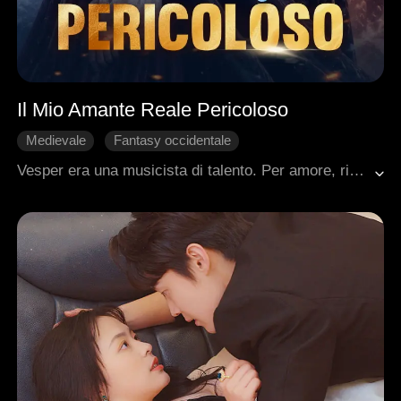
Il Mio Amante Reale Pericoloso
Medievale
Fantasy occidentale
Avventura di una notte
Identità Nascoste
Reale
Vesper era una musicista di talento. Per amore, rinunciò alla sua carriera e sposò Julian, il figlio del duca. Lui la tradì. La umiliò. Era pronto a divorziare da lei. Una notte, ubriaca, si perse tra le braccia di uno sconosciuto. Quello sconosciuto era Damon, il cugino potente e pericoloso di Julian. Lui la desiderava. Lei voleva vendetta. Le loro vite si intrecciarono. E una tempesta si abbatté sul regno. Perché quando una donna che ha perso tutto decide di riprendersi qualcosa, nessuno è al sicuro.
Cuore Spezzato