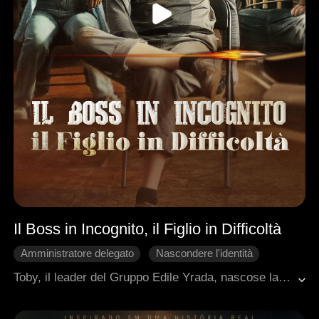
Il Boss in Incognito, il Figlio in Difficoltà
Amministratore delegato
Nascondere l'identità
Rivoluzione delle Sorti
Identità Nascoste
Toby, il leader del Gruppo Edile Yrada, nascose la sua identità per guidare suo figlio Jarrod. Mentre Toby lavorava come umile venditore ambulante, Jarrod sopportava le difficoltà nel cantiere edile. Simon, subordinato di Toby, aveva un figlio di nome Nick, arrogante e prepotente. Nick prese di mira Jarrod, gli rubò la fidanzata e lo umiliò in ogni occasione. Nel momento critico, Toby arrivò e rivelò la sua vera, potente identità. Tuttavia, Nick continuò a disprezzarlo... finché Simon non arrivò sulla scena.
Contrattacco
Ambientazione urbana moderna
Vita di Città