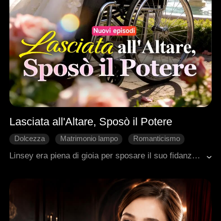
Lasciata all'Altare, Sposò il Potere
Dolcezza
Matrimonio lampo
Romanticismo
Miliardari
Rivoluzione delle Sorti
Linsey era piena di gioia per sposare il suo fidanzato Felix, finché lui non fu chiamato via da una sola telefonata di quell'altra. Umiliata al suo stesso matrimonio, Linsey toccò il fondo. Poi l'altra chiamò di nuovo, solo per rinfacciarle. Ma Linsey non pianse. Si voltò, uscì dalla chiesa e sposò il primo uomo che vide. Il destino volle che fosse l'uomo più potente della città...