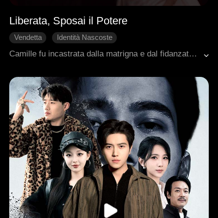
Liberata, Sposai il Potere
Vendetta
Identità Nascoste
Amore dopo il matrimonio
Amministratore delegato
Camille fu incastrata dalla matrigna e dal fidanzato. Cinque anni in prigione. Poi fu rilasciata. E subito dopo, sposò Horatio con un contratto. Lui voleva salvare suo nonno malato. Lei voleva vendetta. Ma Camille non era una moglie qualunque. Era una dottoressa leggendaria, nascosta. Lui non lo sapeva. Insieme, svelarono segreti, abbatterono nemici, e ricostruirono tutto. Quello che era iniziato come un affare divenne qualcos'altro. Un legame. Una scelta. Un amore che nessuno dei due aveva cercato.
Romanzo sentimentale moderno