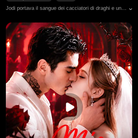
Avventura di una notte
Bambini
Dolcezza
Jodi portava il sangue dei cacciatori di draghi e un marchio che la rendeva brutta. Il suo fidanzato Paul la lasciò per quello. Poi incontrò Nick, il Signore del Regno Ardente, condannato a bruciare vivo per un secolo. Il suo tocco era l'unica cosa che poteva fermare il fuoco. Una notte, se ne andò incinta di due gemelli. Cinque anni dopo, Jodi tornò nelle Terre dei Draghi per ritrovare le sue figlie. Il suo marchio era scomparso. Il suo volto era cambiato. Nessuno la riconobbe. Melody aveva avvelenato la mente di Nick con le bugie. La sua stessa famiglia la attaccava a ogni passo. Quando Nick scoprì la verità, trovò la sua compagna predestinata nella donna che aveva ferito. Insieme, distrussero le cospirazioni, salvarono le loro figlie, e si scelsero. Per sempre.
Amore difficile da conquistare