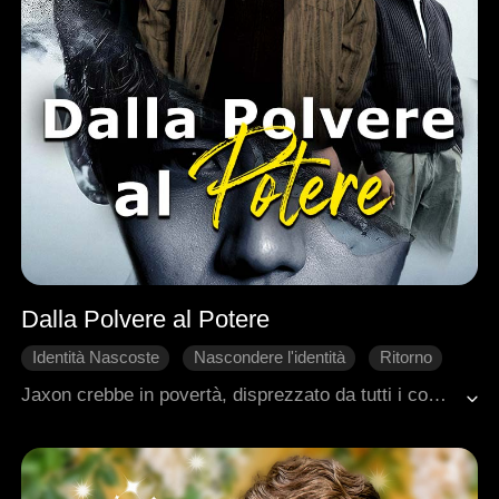
Dalla Polvere al Potere
Identità Nascoste
Nascondere l'identità
Ritorno
Amore segreto
Amore d'Epoca
Jaxon crebbe in povertà, disprezzato da tutti i compagni di classe. Ma alla fine riuscì a emergere, fondando una fabbrica di abbigliamento che divenne l'impresa leader della contea. Divenne il più grande tra i suoi coetanei e conquistò l'affetto della sua ragazza dei sogni, Ella. Ma il suo cammino verso il successo era solo all'inizio.