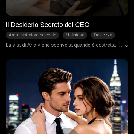
Il Desiderio Segreto del CEO
Amministratore delegato
Malinteso
Dolcezza
Amore dopo il matrimonio
La vita di Aria viene sconvolta quando è costretta a un matrimonio con il notorio playboy Leander Miller, in cambio della libertà di sua zia dal carcere. Mentre si avvicinano, la loro relazione è minacciata da gelosia e avidità. La complicità stretta e apparentemente spontanea tra Lisa e Leander getta un'ombra su Aria, alimentando le sue insicurezze sul suo posto sia nella carriera che nel matrimonio. Lottando per trovare il suo equilibrio, Aria si chiede se le azioni di Leander siano davvero dettate dalla cura o se lei sia solo una pedina in un gioco molto più grande.
Romanzo sentimentale moderno