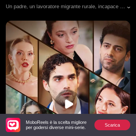
Gravidanza
Malinteso
Famiglia
Dolcezza
Un padre, un lavoratore migrante rurale, incapace di riscuotere il suo salario, fu aggredito da un datore di lavoro spietato e finì in ospedale in condizioni critiche. Determinata a reclamare i soldi dovuti, Kathy si avventurò in città e passò inaspettatamente una notte passionale con il CEO Vincent, solo per essere fraintesa come se avesse secondi fini. Poco dopo, Kathy scoprì di essere incinta e fu cacciata dall’ospedale per non aver pagato le spese mediche del padre. Di conseguenza, il padre e la figlia furono costretti a vivere per strada, sopravvivendo raccogliendo materiali riciclabili. Determinato a garantire un futuro per il nipote in arrivo, il padre rischiò ancora una volta la vita per reclamare il suo salario. Nel panico, Kathy si precipitò a salvarlo, ma si trovò lei e suo padre in una crisi disperata. In quel momento critico, Vincent risolse l’equivoco e, scoprendo che Kathy aspettava un suo figlio, arrivò in loro soccorso appena in tempo. L’intera famiglia la accolse con amore e cura.
Romanzo sentimentale moderno
MoboReels è la scelta migliore
Scarica
per godersi diverse mini-serie.