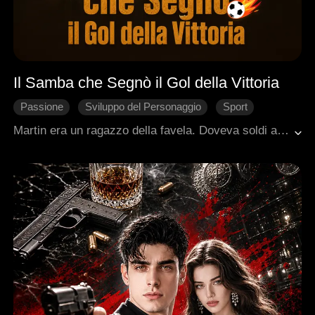
Il Samba che Segnò il Gol della Vittoria
Passione
Sviluppo del Personaggio
Sport
Ambientazione urbana moderna
Ritorno
Martin era un ragazzo della favela. Doveva soldi a una gang locale. Per ripagarli, scese in campo. Non sapeva che quel campo gli avrebbe cambiato la vita. Un vecchio giocatore della nazionale, zoppo e dimenticato, lo prese sotto la sua ala. Insieme al suo migliore amico, Martin imparò a mescolare il calcio di strada con la samba. Un passo dopo l'altro, salì. Fino alle qualificazioni dei Mondiali. L'ultimo minuto. L'ultimo tiro. Gol. Non aveva solo realizzato il suo sogno. Aveva realizzato anche quello del suo allenatore. Il ragazzo della favela non era più un debitore. Era una stella.