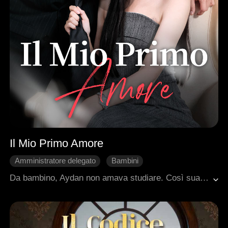
Il Mio Primo Amore
Amministratore delegato
Bambini
Fidanzatino d'infanzia
Rivoluzione delle Sorti
Da bambino, Aydan non amava studiare. Così sua madre assunse Grace come piccola tata, sperando che lo aiutasse a crescere con disciplina.Col tempo, Aydan notò tutte le qualità ammirabili di Grace e, in segreto, giurò a se stesso che un giorno l'avrebbe sposata. Anni dopo, Aydan diventa un uomo di successo, imprenditore brillante e l'uomo più ricco del mondo.La sua prima mossa? Tornare nel villaggio della sua infanzia e chiedere in sposa Grace, l'unica donna che abbia mai amato davvero.
Nemici-amanti
Dolcezza
Romanzo sentimentale moderno