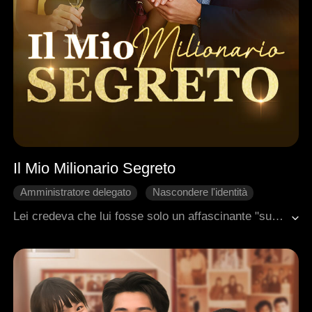
Il Mio Milionario Segreto
Amministratore delegato
Nascondere l'identità
Dolcezza
Tradimento
Lei credeva che lui fosse solo un affascinante "sugar baby"... fino a quando non ha comprato la sua azienda, rovinato il suo matrimonio e si è inginocchiato davanti a lei.Ora, con la sua vita completamente stravolta, deve scegliere tra l'orgoglio, il potere… e l'uomo miliardario che non ha mai smesso di amarla.
Romanzo sentimentale moderno