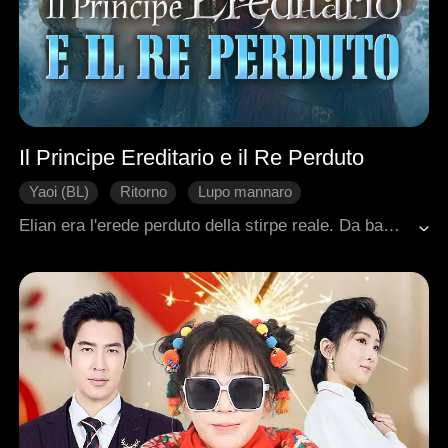
Il Principe Ereditario e il Re Perduto
Yaoi (BL)
Ritorno
Lupo mannaro
Anime Gemelle
Principe
Elian era l'erede perduto della stirpe reale. Da bambino, vide il suo clan massacrato. Fu venduto come schiavo. Portava con sé solo un ciondolo nascosto. Quando il suo lupo si risvegliò, scoprì che Kael era il suo compagno predestinato. Kael lo rifiutò pubblicamente, per la sua origine bassa. Ma Anthony, principe licantropo, sentì lo stesso legame. Lo portò all'isola della prova reale. Elian sopravvisse alle cospirazioni dei nobili e agli inganni della sacerdotessa Valeria. Scoprì indizi sul massacro della sua famiglia. Risalì fino ad Arthur e al principe Aurelian, artefici del colpo di stato. Quando Aurelian cancellò la memoria di Anthony con una maledizione, Elian partì verso nord per trovare la cura. La spezzò. E ora marcia verso il trono. Per riprendersi ciò che gli spetta.