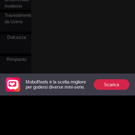
moderno
Travestimento
da Uomo
Dolcezza
Rimpianto
Fantasia
MoboReels è la scelta migliore
Scarica
per godersi diverse mini-serie.
orientale
Divorzio
Rinascita di
un Reietto