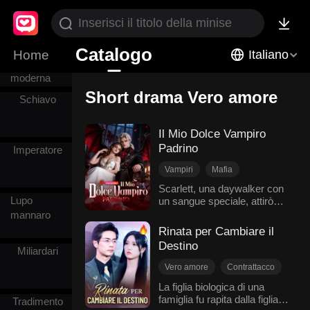
Combinato
Ambientazione
Catalogo
Home
Italiano
urbana
moderna
Short drama Vero amore
Schiavo
Il Mio Dolce Vampiro
Padrino
Imperatore
Vampiri
Mafia
Nascondere l'identità
Scarlett, una daywalker con
Lupo
un sangue speciale, attirò
Tradimento
Vero amore
l'attenzione di vampiri
mannaro
Superpotenze
assetati di lei. Fu salvata da
Rinata per Cambiare il
Fantasy occidentale
Daniel, un signore dei
Destino
Miliardari
vampiri che si fingeva boss
della mafia. Per proteggerla,
Vero amore
Contrattacco
la nascose dietro
LUI
Rinascita
La figlia biologica di una
un'ossessiva e dolce
famiglia fu rapita dalla figlia
Rinuncia ai Legami Familiari
possessività,
Tradimento