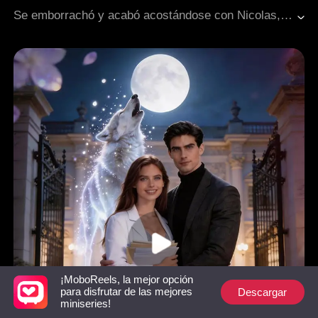
Aventura de una noche
Traición
Se emborrachó y acabó acostándose con Nicolas, trece años mayor que ella, por lo que contrajeron matrimonio. Madalyn creía que era un matrimonio sin amor, pero, sin saberlo, había caído en la trampa del amor de Nicolás. Él esperaba que ella le correspondiera.
Matrimonio por contrato
Enamorarse después del matrimonio
Dulzura de amor
¡MoboReels, la mejor opción
Descargar
para disfrutar de las mejores
miniseries!