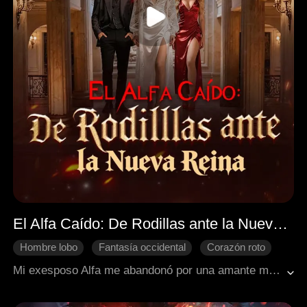
El Alfa Caído: De Rodillas ante la Nueva Reina
Hombre lobo
Fantasía occidental
Corazón roto
Renacimiento
Recuperar un amor perdido
Mi exesposo Alfa me abandonó por una amante manipuladora. Lo que no sabía es que ella era un juguete desechado y el hijo que esperaba no era suyo. Ahora, convertido en la burla de la manada, mutilado y humillado, se arrodilla en la nieve rogando mi perdón. ¿Pero yo? Ya estoy en los brazos del Alfa más poderoso de todos.