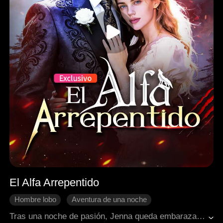
El Alfa Arrepentido
Hombre lobo
Aventura de una noche
Malentendido
Bebés
Final Feliz
Tras una noche de pasión, Jenna queda embarazada, pero el Alfa Carl niega ser el padre y la rechaza. Humillada y perseguida por su propia familia, ella huye. Cinco años después, el destino los reúne para revelar una verdad impactante: son parejas predestinadas y él deberá suplicar perdón.
Fantasía occidental