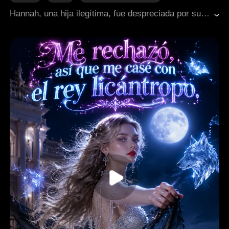
Novios de la infancia
Contraataque y giro
Hannah, una hija ilegítima, fue despreciada por su padre y sus tres medios hermanos tras la muerte de su madre. Su vida da un giro radical cuando salta a la fama y se convierte en la estrella infantil favorita de todo el país. Justo cuando su amigo de la infancia, Ricky, aparece para darle el hogar amoroso que nunca tuvo y ella está lista para irse, la misma familia que la trató como basura ahora se arrepiente y se niega a dejarla escapar.