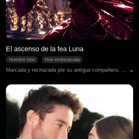
El ascenso de la fea Luna
Hombre lobo
Huir embarazada
Recuperar un amor perdido
Fantasía occidental
Marcada y rechazada por su antiguo compañero, Roderick, y su familia, Lyric tiene una aventura de una noche con un extraño enmascarado que desaparece sin dejar rastro. Cinco años después, ahora hermosa y convertida en sanadora, se ve obligada a convertirse en la Luna de la poderosa Manada Darkspire para salvar a su padre. El Alfa, Jaris, resulta ser el extraño, pero su actitud es fría y distante. Lyric descubre que Jaris tiene dos hijos, Xylon (a quien ella cura) y Xyla, hijos que tuvo con la hostil Marta. Roderick, arrepentido de su pasado, intenta recuperar a Lyric y amenaza con revelar el antiguo vínculo que compartieron. Jaris, lleno de ira, obliga con firmeza a Roderick a romper el vínculo, revelando que siempre supo sobre el lobo latente de Lyric y sus habilidades curativas. Jaris, aún buscando a su "princesa" de hace cinco años, le pide a Lyric que cure su dificultad para encontrar satisfacción. Lyric descubre que su medallón contiene las cenizas de los bebés que perdió, concebidos tras aquella noche que compartieron. El día de su ceremonia de unión, Jaris no se presenta, dejando a Lyric destrozada y sintiéndose una vez más olvidada.
Cambio de destino