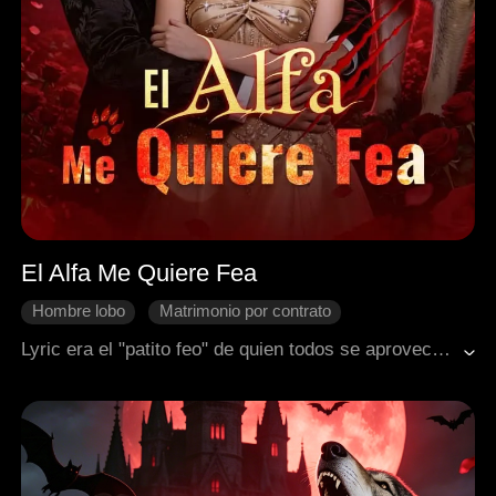
El Alfa Me Quiere Fea
Hombre lobo
Matrimonio por contrato
Huir embarazada
Venganza
Corazón roto
Lyric era el "patito feo" de quien todos se aprovechaban. Tras ser traicionada por su ex y su familia, y perder a sus gemelos hace cinco años, resurge sin cicatrices y con una belleza deslumbrante. Ahora, se ve obligada a un matrimonio por contrato con Jaris, el Alfa más poderoso y frío. Sin embargo, Lyric posee un poder prohibido y una organización secreta la persigue. Mientras lucha por salvar a su hijo moribundo y destruir las intrigas de su falsa madre, terminará conquistando el corazón de este Alfa implacable.