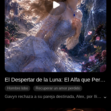
El Despertar de la Luna: El Alfa que Perdió Todo
Hombre lobo
Recuperar un amor perdido
Cambio de destino
Gavyn rechaza a su pareja destinada, Alex, por Iliana. Al descubrir que Iliana envenena a sus hijos, Alex rompe el vínculo con Gavyn y despierta su linaje de Loba Blanca. Rescatada por el Alfa Daniel Sosa, se transforma en una poderosa Luna. Cuando Gavyn descubre la verdad y suplica perdón, Alex lo rechaza públicamente, eligiendo a Daniel como su verdadero amor.
Protagonista femenina y empoderada
Final Triste