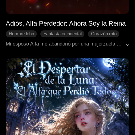
Adiós, Alfa Perdedor: Ahora Soy la Reina
Hombre lobo
Fantasía occidental
Corazón roto
Renacimiento
Recuperar un amor perdido
Mi esposo Alfa me abandonó por una mujerzuela que lo engañó con un hijo ajeno. Mientras él pierde todo, le rompen las piernas y me ruega perdón de rodillas en la nieve, yo ya encontré la felicidad en los brazos del Alfa más poderoso.