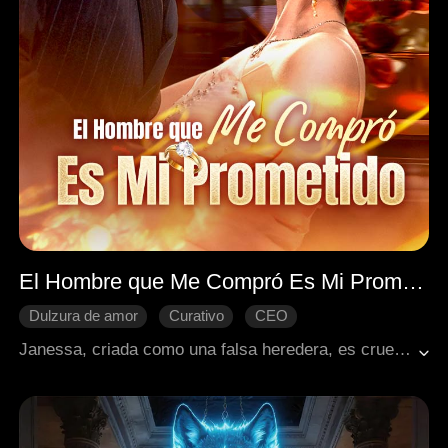
El Hombre que Me Compró Es Mi Prometido
Dulzura de amor
Curativo
CEO
Romance moderno
El amor nace con el tiempo
Janessa, criada como una falsa heredera, es cruelmente expulsada por su familia y la verdadera heredera, negándole el dinero para su tratamiento médico. Desesperada por sobrevivir y sin más opciones, decide venderse. Para su absoluta sorpresa, el comprador que aparece resulta ser su propio prometido, Louis.