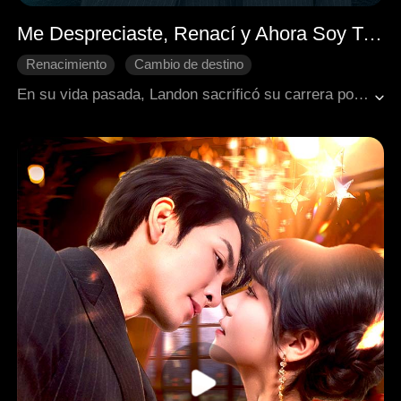
Me Despreciaste, Renací y Ahora Soy Tu Jefe Supremo
Renacimiento
Cambio de destino
Ciudad moderna
Contraataque
Vida urbana
En su vida pasada, Landon sacrificó su carrera por su novia Emma, solo para ser humillado. ¡Pero ha renacido! En esta nueva vida, arrasa en la entrevista corporativa con la puntuación más alta de la historia, aplastando el orgullo de Emma y su nuevo novio rico. Superando cada trampa corporativa, Landon asciende a la cima del poder, dejando a Emma temblando de arrepentimiento.