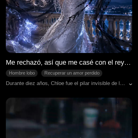
Me rechazó, así que me casé con el rey licántropo
Hombre lobo
Recuperar un amor perdido
Cambio de destino
Durante diez años, Chloe fue el pilar invisible de la manada de Silver Creek, sirviendo al Alfa Ethan como su estratega, contadora y amante, con la esperanza de convertirse en su Luna, la compañera alfa. En su décimo aniversario, Ethan la humilla públicamente y la reemplaza con una rica heredera, Ashley. En represalia, Chloe borra por completo los datos financieros de la manada, rompe su vínculo de pareja y se marcha. Tres días después, Chloe regresa, respaldada por el Rey de los licántropos David, como la nueva propietaria de la deuda asfixiante de Ethan. De manera metódica, desmantela su autoridad, toma el control de la manada de Silver Creek y lo rechaza públicamente. A pesar del evidente interés romántico del Rey David, Chloe decide primero forjar su propio camino y establecer su independencia como una "Reina" por derecho propio, prometiendo dominar el mundo empresarial antes de considerar una relación con él.
Protagonista femenina y empoderada
Venganza