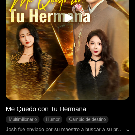
Me Quedo con Tu Hermana
Multimillonario
Humor
Cambio de destino
Fantasía
Ciudad moderna
Josh fue enviado por su maestro a buscar a su prometida. Aunque debía casarse con la hija mayor de la familia Owen, conoció a Emma, la amable y resiliente segunda hija. Con sus extraordinarias habilidades médicas y destreza en artes marciales, Josh resolvió crisis repetidamente, curó al abuelo de Emma y se acercó a ella en medio del caos. Al mismo tiempo, mientras buscaba respuestas sobre sus orígenes, desenterró el oscuro pasado detrás de la desaparición de su familia.