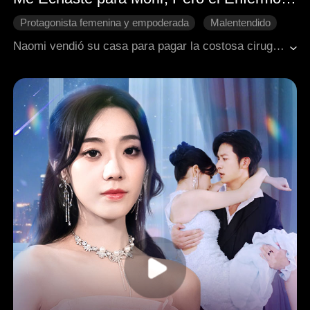
Protagonista femenina y empoderada
Malentendido
Contraataque
Cambio de destino
Naomi vendió su casa para pagar la costosa cirugía de su hijo adoptivo, Wyatt, diagnosticado con un tumor maligno. Sin embargo, engañado por su codiciosa esposa, Wyatt cree que la enferma es Naomi. Sin dudarlo, le roba el dinero y la echa a la calle para abandonarla a su suerte. Decepcionada, Naomi corta todos los lazos con esos malagradecidos. El karma llega cuando Wyatt descubre la terrible verdad: la cirugía de vida o muerte era para él mismo.
Relaciones familiares