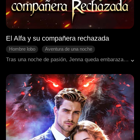
El Alfa y su compañera rechazada
Hombre lobo
Aventura de una noche
Malentendido
Bebés
Final Feliz
Tras una noche de pasión, Jenna queda embarazada, pero el Alfa Carl niega ser el padre y la rechaza. Humillada y perseguida por su propia familia, ella huye. Cinco años después, el destino los reúne para revelar una verdad impactante: son parejas predestinadas y él deberá suplicar perdón.
Fantasía occidental