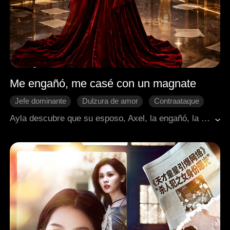
Me engañó, me casé con un magnate
Jefe dominante
Dulzura de amor
Contraataque
Protagonista femenina y empoderada
Divorcio
Ayla descubre que su esposo, Axel, la engañó, la manipuló psicológicamente e intentó obligarla a quedar embarazada para obtener dinero. Como la legendaria "Maestra de la Manipulación Estratégica," jura vengarse, exponiendo la aventura de Axel con Kristal y provocando el desplome de las acciones de su empresa. Axel, en represalia, congela los bienes de Ayla, fabrica cargos de lavado de dinero y la deja en la ruina, sin recursos ni identificación. Huyendo, Ayla busca al rival implacable de Axel, Cassius. Cassius, reconociendo su genio estratégico, le ofrece protección, una nueva identidad y una plataforma para destruir a Axel. A cambio, Ayla debe convertirse en su asistente personal y, públicamente, hacerse pasar por su amante. Sin ninguna otra opción, Ayla acepta, lista para usar sus habilidades y destruir por completo la vida y el imperio de Axel.