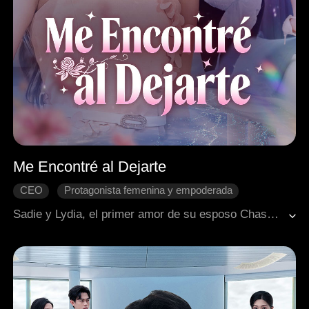
Me Encontré al Dejarte
CEO
Protagonista femenina y empoderada
Desarrollo de personaje
Contraataque
Matrimonio
Sadie y Lydia, el primer amor de su esposo Chase, fueron secuestradas. Lydia fue agredida y quedó embarazada. Para proteger a Lydia, Chase mintió, afirmando que Sadie era la víctima y llevaba el hijo de un extraño. Devastada, Sadie le pidió el divorcio, expuso su mentira y perdió a su bebé. Años después, se reencuentran: Sadie ahora está casada con el mayor rival de Chase y ha formado una familia feliz. Ella descubrió que la felicidad no exige sacrificios, mientras Chase aprendió que amar a veces significa dejar ir.
Romance moderno