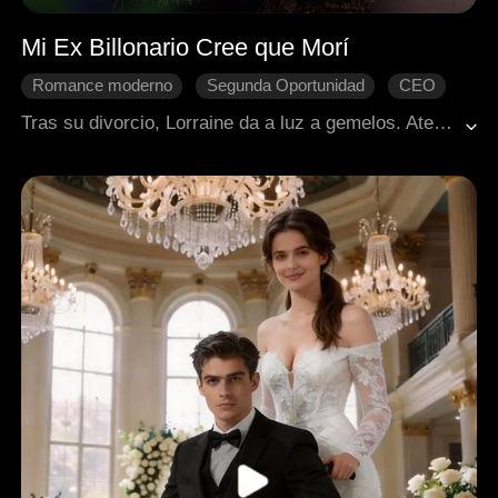
Mi Ex Billonario Cree que Morí
Romance moderno
Segunda Oportunidad
CEO
Embarazada
Bebés
Amor reavivado
Tras su divorcio, Lorraine da a luz a gemelos. Aterrorizada de que su exesposo multimillonario le arrebate a ambos niños, toma al menor, finge su propia muerte y huye sin dejar rastro. Ocho años después, regresa con su hijo. Con la tierna y astuta ayuda de los gemelos, ella y su exesposo logran aclarar sus viejos malentendidos y reconciliarse.