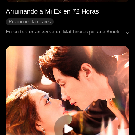
Arruinando a Mi Ex en 72 Horas
Relaciones familiares
Protagonista femenina y empoderada
Contraataque
En su tercer aniversario, Matthew expulsa a Amelia sin nada para volver con su primer amor. Sin protestar, Amelia se marcha e inicia una subasta en vivo revelando los secretos más oscuros de él. En solo tres rondas y con millones de espectadores, las acciones de la empresa se desploman. Matthew y su familia terminan rogándole de rodillas mientras ella anuncia el artículo final.
Desarrollo de personaje
Cambio de destino