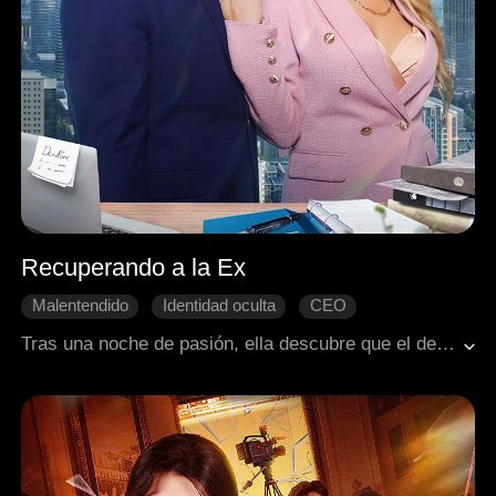
Recuperando a la Ex
Malentendido
Identidad oculta
CEO
Aventura de una noche
Recuperar un amor perdido
Tras una noche de pasión, ella descubre que el desconocido es en realidad su prometido de cinco años, a quien nunca había visto. Irónicamente, él decide romper el compromiso. Cuando el destino los reúne, él se enamora de ella sin saber quién es, y ella no puede revelar la verdad. Ahora, él deberá luchar por reconquistar a la mujer que ya rechazó una vez.
Dulzura de amor
Romance moderno