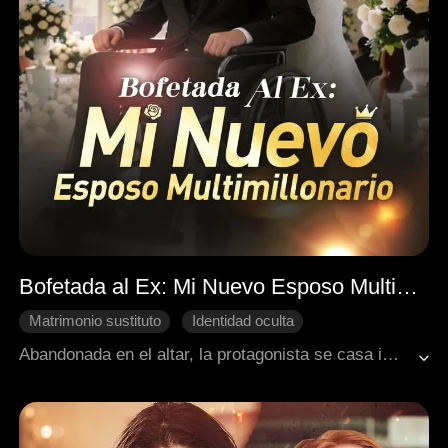
Bofetada al Ex: Mi Nuevo Esposo Multimillonario
Matrimonio sustituto
Identidad oculta
Enamorarse después del matrimonio
Abandonada en el altar, la protagonista se casa impulsivamente con un hombre en silla de ruedas del que todos se burlan. Mientras ella lo defiende y humilla a su ex, descubre que su nuevo esposo es en realidad un multimillonario oculto que destruirá a quienes la lastimaron.
Cambio de destino
Romance moderno