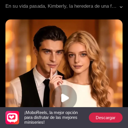
Contraataque
Malentendido
Renacimiento
En su vida pasada, Kimberly, la heredera de una familia adinerada, depositó su confianza en personas equivocadas: su novio y su hermana, y murió en un incendio. Ahora, en su reencarnación, Kimberly estaba decidida a vengarse de su engañoso novio y su hermana, y al mismo tiempo salvaguardar a la persona que se había arrojado a las llamas para rescatarla en su vida anterior.
¡MoboReels, la mejor opción
Descargar
para disfrutar de las mejores
miniseries!