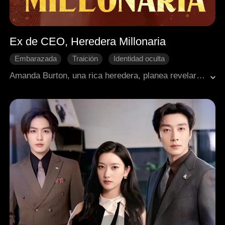
Ex de CEO, Heredera Millonaria
Embarazada
Traición
Identidad oculta
Divorcio
Recuperar un amor perdido
CEO
Amanda Burton, una rica heredera, planea revelar su embarazo y su verdadera identidad con un proyecto millonario. Pero en un chequeo médico, descubre a su esposo, Michael Walsh, con otra mujer, Caitlyn Russell – ¡y embarazada de él! Devastada, Amanda vuelve a casa, donde su suegra la trata aún peor, así que decide pedir el divorcio. La tragedia llega cuando, tras un empujón de su suegra, Amanda pierde a su bebé, lo que desata una guerra entre las familias. Con el corazón roto, Amanda decide empezar de cero, enfocándose en su carrera y volviéndose una verdadera jefa. Mientras tanto, Michael se da cuenta, demasiado tarde, de cuánto la ama. ¿Podrán reconstruir la confianza, o será demasiado tarde?
Romance moderno