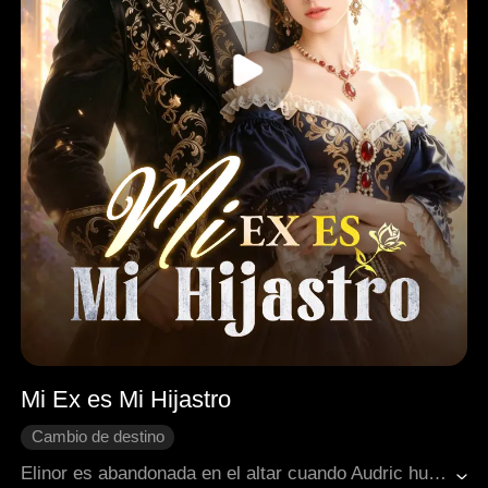
Mi Ex es Mi Hijastro
Cambio de destino
Enamorarse después del matrimonio
Elinor es abandonada en el altar cuando Audric huye con una cantante. En lugar de llorar, Elinor decide casarse con Lord Reynald, el padre de Audric. Con este movimiento asegura su poder, recupera su herencia legítima y se convierte en la verdadera dueña de la casa.e
Peleas familiares