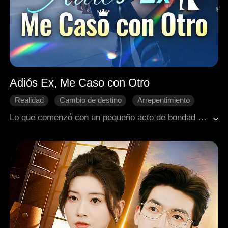
Adiós Ex, Me Caso con Otro
Realidad
Cambio de destino
Arrepentimiento
Romance moderno
Amor platónico del pasado
Lo que comenzó con un pequeño acto de bondad se convirtió en cinco años de amor silencioso por parte de Eva. Ella aceptó ser la amante secreta de Ruben, pero el corazón de él siempre le perteneció a Jodi. Al verlo proponerle matrimonio a Jodi en público, Eva quedó con el corazón destrozado. Decidió dejarlo para siempre y casarse con alguien muy lejos de allí. Solo después de que ella desapareció de su vida, Ruben se ahogó en un profundo y desesperado arrepentimiento.
Desarrollo de personaje