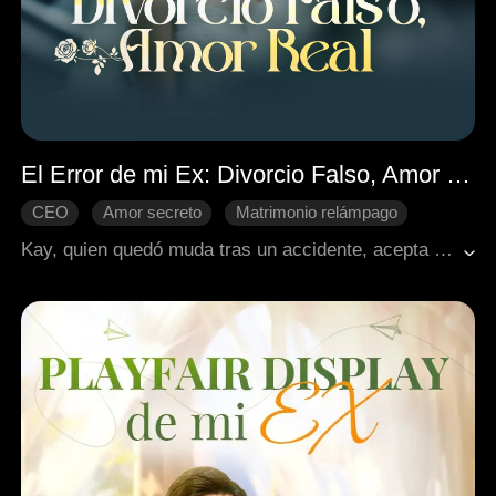
El Error de mi Ex: Divorcio Falso, Amor Real
CEO
Amor secreto
Matrimonio relámpago
El amor nace con el tiempo
Dulzura de amor
Kay, quien quedó muda tras un accidente, acepta el "divorcio falso" que pide su esposo para complacer a su amante. Pero ella ya no lo ama. Cuando el millonario Nathan regresa para pedirle matrimonio, el exesposo se muere de arrepentimiento, pero ya es demasiado tarde.
Romance moderno