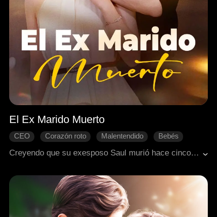
El Ex Marido Muerto
CEO
Corazón roto
Malentendido
Bebés
Final Feliz
Romance moderno
Creyendo que su exesposo Saul murió hace cinco años, Cathy ha criado sola a su hijo secreto. Pero Saul, quien en realidad fingió su muerte y ahora es un magnate, regresa buscando venganza. La contrata como niñera para atormentarla, pero pronto descubre la verdad sobre su hijo y los sacrificios de Cathy. Ahora, lleno de remordimiento, deberá luchar para reconquistar a la mujer que tanto lastimó.