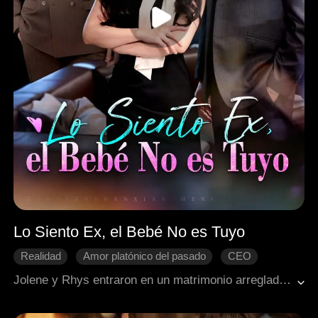
Lo Siento Ex, el Bebé No es Tuyo
Realidad
Amor platónico del pasado
CEO
Contraataque
Arrepentimiento
Jolene y Rhys entraron en un matrimonio arreglado que poco a poco se convirtió en amor verdadero. Sin embargo, su felicidad se hace añicos con la llegada de Nora, quien tiene un asombroso parecido con el primer amor de Rhys. Él cruza repetidamente los límites para defender a Nora, hasta que Jolene no puede soportarlo más. Ella decide tener a su hijo sola y se divorcia de Rhys. Consumido por el arrepentimiento, Rhys ruega por recuperarla, pero Jolene ya ha encontrado su propia felicidad.
Romance moderno