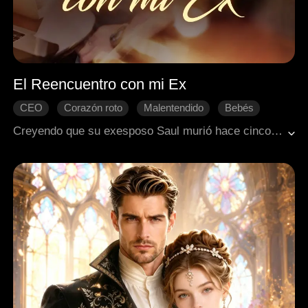
El Reencuentro con mi Ex
CEO
Corazón roto
Malentendido
Bebés
Final Feliz
Romance moderno
Creyendo que su exesposo Saul murió hace cinco años, Cathy ha criado sola a su hijo secreto. Pero Saul, quien en realidad fingió su muerte y ahora es un magnate, regresa buscando venganza. La contrata como niñera para atormentarla, pero pronto descubre la verdad sobre su hijo y los sacrificios de Cathy. Ahora, lleno de remordimiento, deberá luchar para reconquistar a la mujer que tanto lastimó.