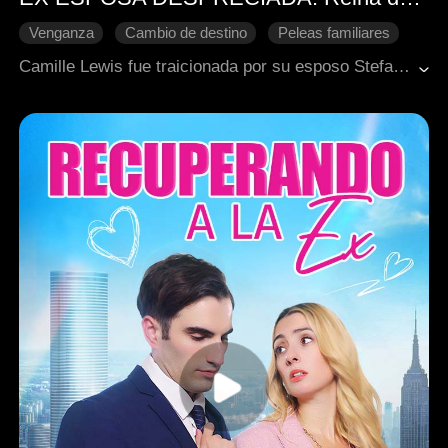
Venganza
Cambio de destino
Peleas familiares
Protagonista femenina y empoderada
Renacimiento
Camille Lewis fue traicionada por su esposo Stefan y su hermana adoptiva Rose, quienes luego intentaron asesinarla. Sobreviviendo a este ataque, Camille fue adoptada por la poderosa directora ejecutiva Victoria Kane, quien la transformó en la formidable heredera Camille Kane a través de un intenso entrenamiento y una transformación física a través de cirugía estética, preparándola para una venganza meticulosamente calculada. Creyendo que Camille estaba muerta, Rose festejó su supuesta victoria y planeó cómo apoderarse de la herencia oculta de Camille. Sin embargo, el testamento de Camille dejó su considerable fortuna a una fundación para niños en hogares de acogida, lo que enfureció a Rose y expuso la verdadera naturaleza de su familia. Ahora convertida en una estratega fría y calculadora, Camille se prepara para destruir por completo las vidas de Rose y Stefan, mientras su madre empieza a sospechar y la policía comienza a dudar.