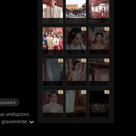
nquistare
ue umiliazioni.
o, gravemente
a loro sbocciò