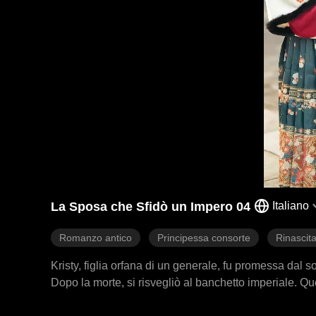
La Sposa che Sfidò un Impero 04
Italiano
Romanzo antico
Principessa consorte
Rinascit
Kristy, figlia orfana di un generale, fu promessa dal 
Dopo la morte, si risvegliò al banchetto imperiale. Qu
ferito e in coma. Il loro matrimonio inaspettatamente gl