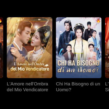
ella vita passata, era consumato dal rimpianto e iniziò a persegu
L'Amore nell'Ombra
Chi Ha Bisogno di un
L
del Mio Vendicatore
Uomo?
S