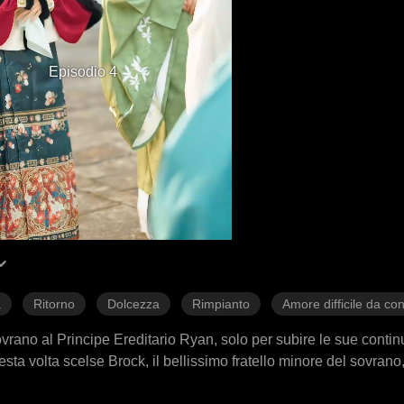
Episodio 4
a
Ritorno
Dolcezza
Rimpianto
Amore difficile da co
sovrano al Principe Ereditario Ryan, solo per subire le sue contin
esta volta scelse Brock, il bellissimo fratello minore del sovran
i restituì la salute. Con Brock, trovò rispetto e cure sincere, e tr