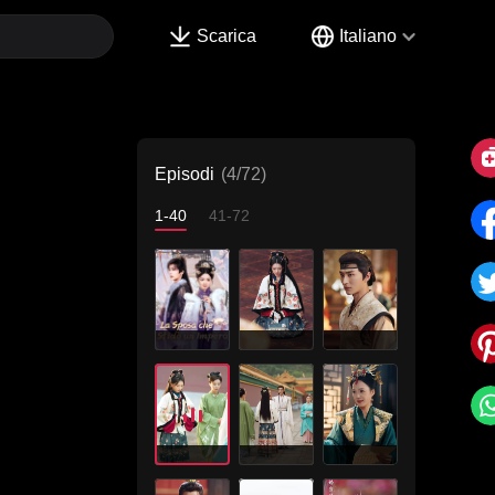
Scarica
Italiano
Episodi
(4/72)
1-40
41-72