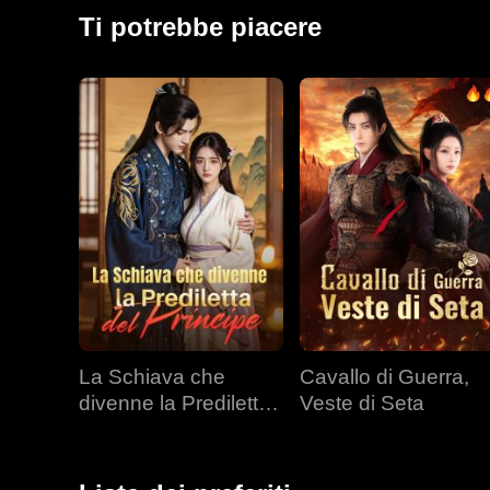
l'amore. Nel frattempo, Ryan, tormentato dai ricordi d
Ti potrebbe piacere
ossessivamente.
La Schiava che
Cavallo di Guerra,
divenne la Prediletta
Veste di Seta
del Principe