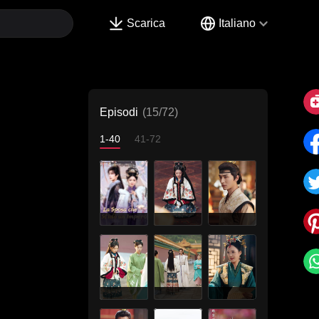
Scarica
Italiano
Episodi
(15/72)
1-40
41-72