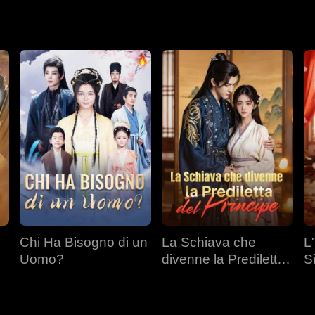
ella vita passata, era consumato dal rimpianto e iniziò a persegu
Chi Ha Bisogno di un
La Schiava che
L
Uomo?
divenne la Prediletta
S
del Principe