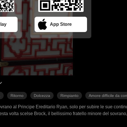
lay
App Store
a
Ritorno
Dolcezza
Rimpianto
Amore difficile da co
sovrano al Principe Ereditario Ryan, solo per subire le sue contin
esta volta scelse Brock, il bellissimo fratello minore del sovran
i restituì la salute. Con Brock, trovò rispetto e cure sincere, e tr