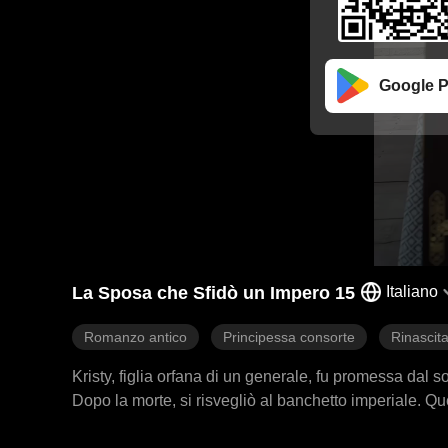
Google P
La Sposa che Sfidò un Impero 15
Italiano
Romanzo antico
Principessa consorte
Rinascit
Kristy, figlia orfana di un generale, fu promessa dal 
Dopo la morte, si risvegliò al banchetto imperiale. Qu
ferito e in coma. Il loro matrimonio inaspettatamente gl