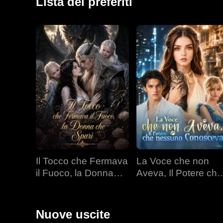
Lista dei preferiti
Il Tocco che Fermava
La Voce che non
il Fuoco, la Donna
Aveva, Il Potere che
che Sparì
nessuno Conoscev
Nuove uscite