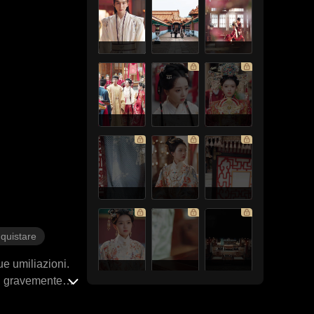
nquistare
ue umiliazioni.
o, gravemente
a loro sbocciò