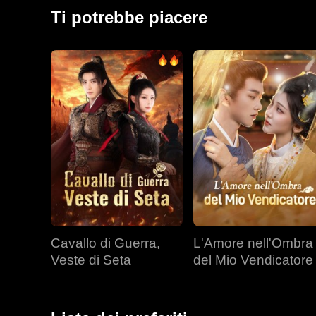
l'amore. Nel frattempo, Ryan, tormentato dai ricordi d
Ti potrebbe piacere
ossessivamente.
Cavallo di Guerra,
L'Amore nell'Ombra
Veste di Seta
del Mio Vendicatore