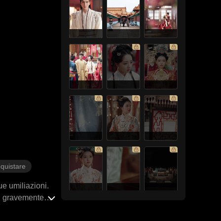
nquistare
ue umiliazioni.
o, gravemente
a loro sbocciò