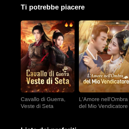
l'amore. Nel frattempo, Ryan, tormentato dai ricordi d
Ti potrebbe piacere
ossessivamente.
Cavallo di Guerra,
L'Amore nell'Ombra
Veste di Seta
del Mio Vendicatore