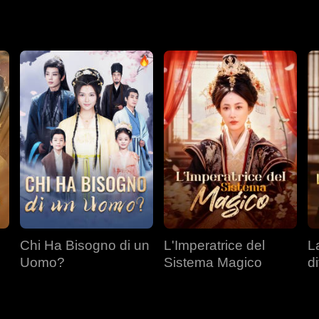
ella vita passata, era consumato dal rimpianto e iniziò a persegu
Chi Ha Bisogno di un
L'Imperatrice del
L
Uomo?
Sistema Magico
d
d