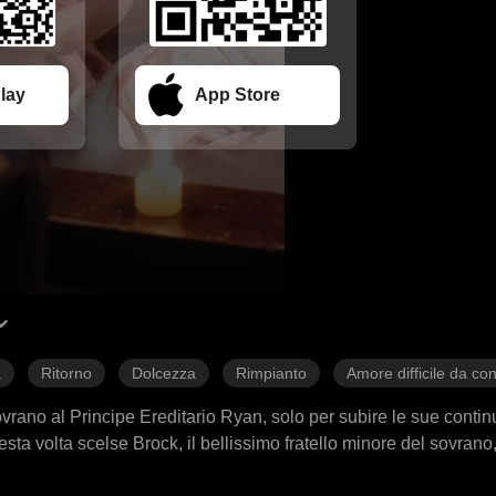
lay
App Store
a
Ritorno
Dolcezza
Rimpianto
Amore difficile da co
sovrano al Principe Ereditario Ryan, solo per subire le sue contin
esta volta scelse Brock, il bellissimo fratello minore del sovran
i restituì la salute. Con Brock, trovò rispetto e cure sincere, e tr