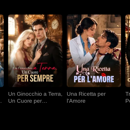
Un Ginocchio a Terra,
Una Ricetta per
T
Un Cuore per
l'Amore
P
a
Sempre
Mi