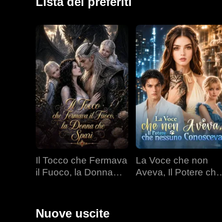
Lista dei preferiti
Il Tocco che Fermava
La Voce che non
il Fuoco, la Donna
Aveva, Il Potere che
che Sparì
nessuno Conoscev
Nuove uscite