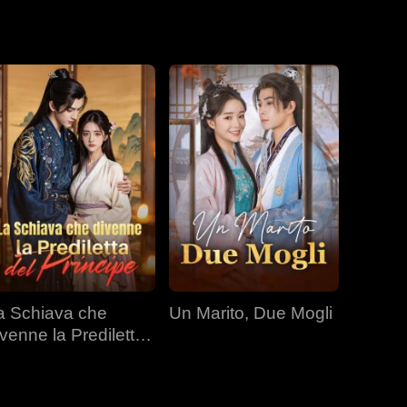
itarla
a Schiava che
Un Marito, Due Mogli
ivenne la Prediletta
el Principe