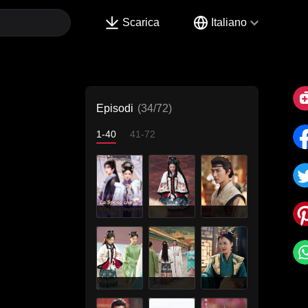
Scarica
Italiano
Episodi
(34/72)
1-40
41-72